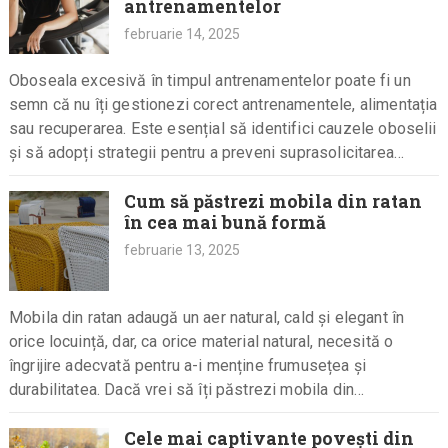
antrenamentelor
februarie 14, 2025
Oboseala excesivă în timpul antrenamentelor poate fi un
semn că nu îți gestionezi corect antrenamentele, alimentația
sau recuperarea. Este esențial să identifici cauzele oboselii
și să adopți strategii pentru a preveni suprasolicitarea
corpului. În acest…
Cum să păstrezi mobila din ratan
în cea mai bună formă
februarie 13, 2025
Mobila din ratan adaugă un aer natural, cald și elegant în
orice locuință, dar, ca orice material natural, necesită o
îngrijire adecvată pentru a-i menține frumusețea și
durabilitatea. Dacă vrei să îți păstrezi mobila din…
Cele mai captivante povești din