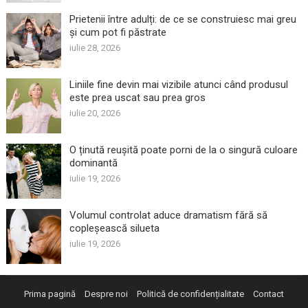
Prietenii între adulți: de ce se construiesc mai greu
și cum pot fi păstrate
iulie 28, 2026
Liniile fine devin mai vizibile atunci când produsul
este prea uscat sau prea gros
iulie 20, 2026
O ținută reușită poate porni de la o singură culoare
dominantă
iulie 19, 2026
Volumul controlat aduce dramatism fără să
copleșească silueta
iulie 19, 2026
Prima pagină
Despre noi
Politică de confidențialitate
Contact