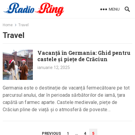
Skip
MENU
to
content
Home
Travel
Travel
Vacanță în Germania: Ghid pentru
castele și piețe de Crăciun
ianuarie 12, 2025
Germania este o destinație de vacanță fermecătoare pe tot
parcursul anului, dar în perioada sărbătorilor de iarnă, țara
capătă un farmec aparte. Castele medievale, piețe de
Crăciun pline de viață și o atmosferă de poveste…
PAGINAȚIE
PREVIOUS
1
…
4
5