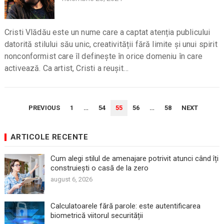
Cristi Vlădău este un nume care a captat atenția publicului
datorită stilului său unic, creativității fără limite și unui spirit
nonconformist care îl definește în orice domeniu în care
activează. Ca artist, Cristi a reușit…
PAGINAȚIE
PREVIOUS
1
…
54
55
56
…
58
NEXT
ARTICOLE
ARTICOLE RECENTE
Cum alegi stilul de amenajare potrivit atunci când îți
construiești o casă de la zero
august 6, 2026
Calculatoarele fără parole: este autentificarea
biometrică viitorul securității