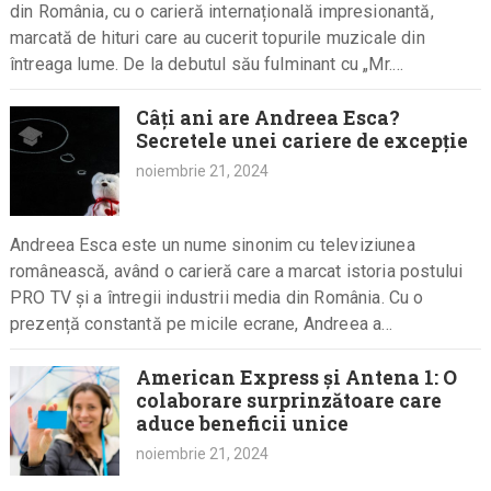
din România, cu o carieră internațională impresionantă,
marcată de hituri care au cucerit topurile muzicale din
întreaga lume. De la debutul său fulminant cu „Mr.
Saxobeat”…
Câți ani are Andreea Esca?
Secretele unei cariere de excepție
noiembrie 21, 2024
Andreea Esca este un nume sinonim cu televiziunea
românească, având o carieră care a marcat istoria postului
PRO TV și a întregii industrii media din România. Cu o
prezență constantă pe micile ecrane, Andreea a…
American Express și Antena 1: O
colaborare surprinzătoare care
aduce beneficii unice
noiembrie 21, 2024