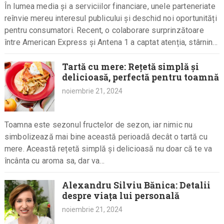
În lumea media și a serviciilor financiare, unele parteneriate
reînvie mereu interesul publicului și deschid noi oportunități
pentru consumatori. Recent, o colaborare surprinzătoare
între American Express și Antena 1 a captat atenția, stârnind
curiozitatea celor…
Tartă cu mere: Rețetă simplă și
delicioasă, perfectă pentru toamnă
noiembrie 21, 2024
Toamna este sezonul fructelor de sezon, iar nimic nu
simbolizează mai bine această perioadă decât o tartă cu
mere. Această rețetă simplă și delicioasă nu doar că te va
încânta cu aroma sa, dar va…
Alexandru Silviu Bănica: Detalii
despre viața lui personală
noiembrie 21, 2024