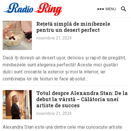
Skip
MENU
to
content
Rețetă simplă de minibezele
pentru un desert perfect
noiembrie 21, 2024
Dacă îți dorești un desert ușor, delicios și rapid de pregătit,
minibezele sunt alegerea perfectă! Aceste mici gustări
dulci sunt crocante la exterior și moi la interior, iar
combinația lor de texturi le face absolut…
Totul despre Alexandra Stan: De la
debut la vârstă – Călătoria unei
artiste de succes
noiembrie 21, 2024
Alexandra Stan este una dintre cele mai cunoscute artiste