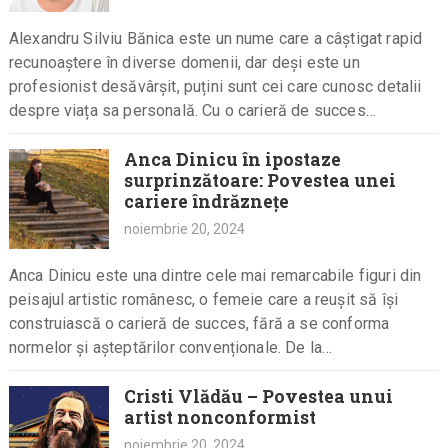
Alexandru Silviu Bănica este un nume care a câștigat rapid
recunoaștere în diverse domenii, dar deși este un
profesionist desăvârșit, puțini sunt cei care cunosc detalii
despre viața sa personală. Cu o carieră de succes…
Anca Dinicu în ipostaze
surprinzătoare: Povestea unei
cariere îndrăznețe
noiembrie 20, 2024
Anca Dinicu este una dintre cele mai remarcabile figuri din
peisajul artistic românesc, o femeie care a reușit să își
construiască o carieră de succes, fără a se conforma
normelor și așteptărilor convenționale. De la…
Cristi Vlădău – Povestea unui
artist nonconformist
noiembrie 20, 2024