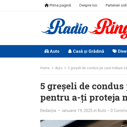
Skip
Prima pagină
Despre noi
Parteneri onl
to
content
Auto
Casă și Grădină
Dive
Home
Auto
5 greșeli de condus pe care trebuie să 
5 greșeli de condus 
pentru a-ți proteja
Redacția
—
ianuarie 19, 2025
in
Auto
•
0 Comm