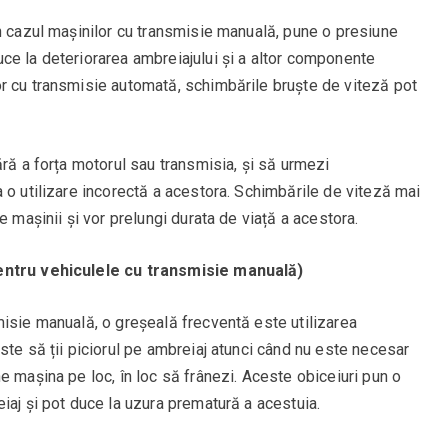
n cazul mașinilor cu transmisie manuală, pune o presiune
ce la deteriorarea ambreiajului și a altor componente
r cu transmisie automată, schimbările bruște de viteză pot
ără a forța motorul sau transmisia, și să urmezi
 o utilizare incorectă a acestora. Schimbările de viteză mai
e mașinii și vor prelungi durata de viață a acestora.
pentru vehiculele cu transmisie manuală)
misie manuală, o greșeală frecventă este utilizarea
ste să ții piciorul pe ambreiaj atunci când nu este necesar
e mașina pe loc, în loc să frânezi. Aceste obiceiuri pun o
iaj și pot duce la uzura prematură a acestuia.