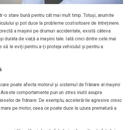
tr-o stare bună pentru cât mai mult timp. Totuși, anumite
culului și pot duce la probleme costisitoare de întreținere.
corectă a mașinii pe drumuri accidentate, există câteva
 durata de viață a mașinii tale. Iată cinci dintre cele mai
să le eviți pentru a-ți proteja vehiculul și pentru a
ă
care poate afecta motorul și sistemul de frânare al mașinii
. Aceste comportamente pun un stres inutil asupra
pieselor de frânare. De exemplu, accelerările agresive cresc
 mare pe motor, ceea ce poate duce la uzura prematură a