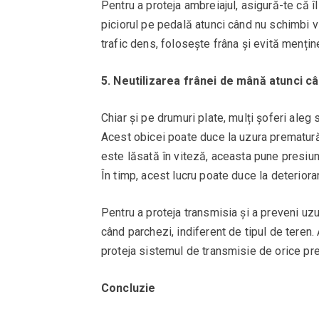
Pentru a proteja ambreiajul, asigură-te că î
piciorul pe pedală atunci când nu schimbi vi
trafic dens, folosește frâna și evită mențin
5. Neutilizarea frânei de mână atunci c
Chiar și pe drumuri plate, mulți șoferi ale
Acest obicei poate duce la uzura prematură
este lăsată în viteză, aceasta pune presiun
În timp, acest lucru poate duce la deterio
Pentru a proteja transmisia și a preveni u
când parchezi, indiferent de tipul de teren
proteja sistemul de transmisie de orice pr
Concluzie