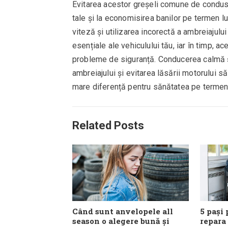
Evitarea acestor greșeli comune de condus p
tale și la economisirea banilor pe termen lu
viteză și utilizarea incorectă a ambreiaju
esențiale ale vehiculului tău, iar în timp, a
probleme de siguranță. Conducerea calmă și
ambreiajului și evitarea lăsării motorului s
mare diferență pentru sănătatea pe termen l
Related Posts
Când sunt anvelopele all
5 pași 
season o alegere bună și
repara