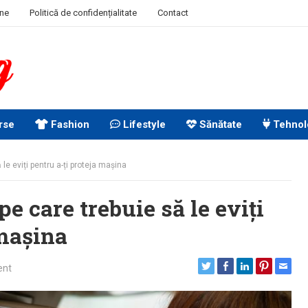
ine
Politică de confidențialitate
Contact
rse
Fashion
Lifestyle
Sănătate
Tehnol
le eviți pentru a-ți proteja mașina
pe care trebuie să le eviți
 mașina
ent