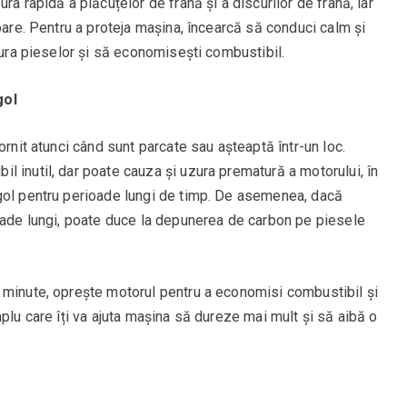
ra rapidă a plăcuțelor de frână și a discurilor de frână, iar
oare. Pentru a proteja mașina, încearcă să conduci calm și
uzura pieselor și să economisești combustibil.
gol
ornit atunci când sunt parcate sau așteaptă într-un loc.
 inutil, dar poate cauza și uzura prematură a motorului, în
gol pentru perioade lungi de timp. De asemenea, dacă
ioade lungi, poate duce la depunerea de carbon pe piesele
 minute, oprește motorul pentru a economisi combustibil și
plu care îți va ajuta mașina să dureze mai mult și să aibă o