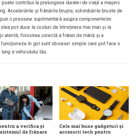
oate contribui la prelungirea duratei de viață a mașinii
ng. Accelerările și frânările bruște, schimbările bruste de
lui pun o presiune suplimentară asupra componentelor
cestea pot duce la costuri de întreținere mai mari și la
 atentă, folosirea corectă a frânei de mână și a
ă funcționeze în gol sunt obiceiuri simple care pot face o
ung a vehiculului tău.
pentru a verifica și
Cele mai bune gadgeturi și
 sistemul de frânare
accesorii tech pentru