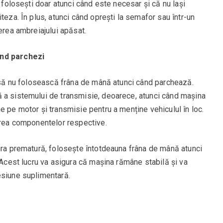
l folosești doar atunci când este necesar și că nu lași
teza. În plus, atunci când oprești la semafor sau într-un
erea ambreiajului apăsat.
ând parchezi
g să nu folosească frâna de mână atunci când parchează.
 a sistemului de transmisie, deoarece, atunci când mașina
e pe motor și transmisie pentru a menține vehiculul în loc.
rarea componentelor respective.
zura prematură, folosește întotdeauna frâna de mână atunci
. Acest lucru va asigura că mașina rămâne stabilă și va
esiune suplimentară.