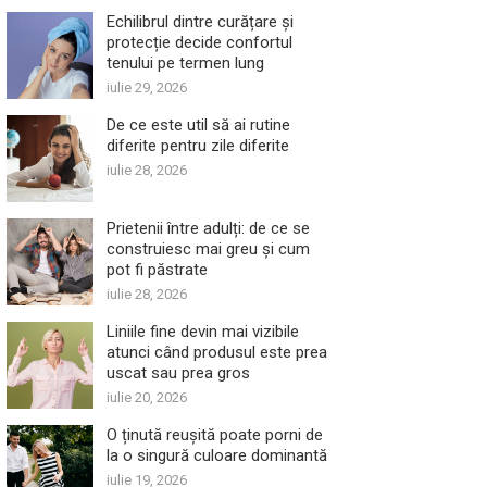
Echilibrul dintre curățare și
protecție decide confortul
tenului pe termen lung
iulie 29, 2026
De ce este util să ai rutine
diferite pentru zile diferite
iulie 28, 2026
Prietenii între adulți: de ce se
construiesc mai greu și cum
pot fi păstrate
iulie 28, 2026
Liniile fine devin mai vizibile
atunci când produsul este prea
uscat sau prea gros
iulie 20, 2026
O ținută reușită poate porni de
la o singură culoare dominantă
iulie 19, 2026