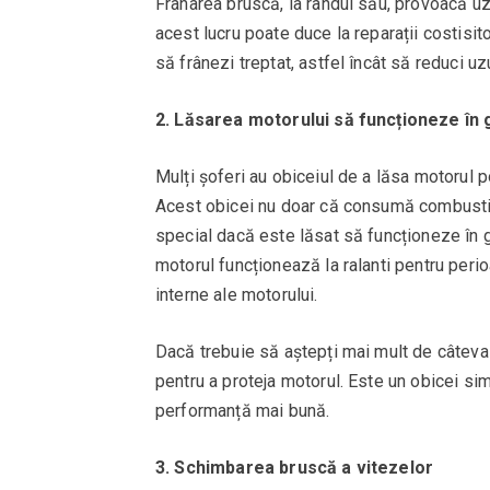
Frânarea bruscă, la rândul său, provoacă uzu
acest lucru poate duce la reparații costisit
să frânezi treptat, astfel încât să reduci 
2. Lăsarea motorului să funcționeze în 
Mulți șoferi au obiceiul de a lăsa motorul p
Acest obicei nu doar că consumă combustibil
special dacă este lăsat să funcționeze în 
motorul funcționează la ralanti pentru per
interne ale motorului.
Dacă trebuie să aștepți mai mult de câteva
pentru a proteja motorul. Este un obicei sim
performanță mai bună.
3. Schimbarea bruscă a vitezelor