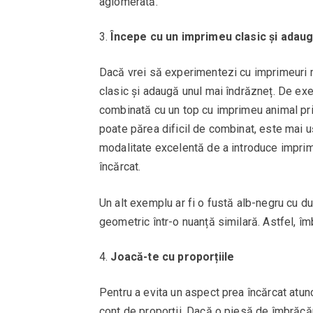
aglomerată.
Începe cu un imprimeu clasic și adaug
Dacă vrei să experimentezi cu imprimeuri mi
clasic și adaugă unul mai îndrăzneț. De exe
combinată cu un top cu imprimeu animal print
poate părea dificil de combinat, este mai u
modalitate excelentă de a introduce imprime
încărcat.
Un alt exemplu ar fi o fustă alb-negru cu d
geometric într-o nuanță similară. Astfel, îmb
Joacă-te cu proporțiile
Pentru a evita un aspect prea încărcat atunc
cont de proporții. Dacă o piesă de îmbrăc