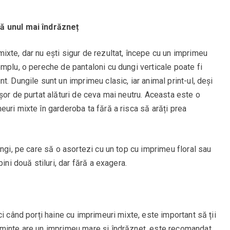
ă unul mai îndrăzneț
xte, dar nu ești sigur de rezultat, începe cu un imprimeu
mplu, o pereche de pantaloni cu dungi verticale poate fi
. Dungile sunt un imprimeu clasic, iar animal print-ul, deși
șor de purtat alături de ceva mai neutru. Aceasta este o
uri mixte în garderoba ta fără a risca să arăți prea
ungi, pe care să o asortezi cu un top cu imprimeu floral sau
ini două stiluri, dar fără a exagera.
i când porți haine cu imprimeuri mixte, este important să ții
ăminte are un imprimeu mare și îndrăzneț, este recomandat