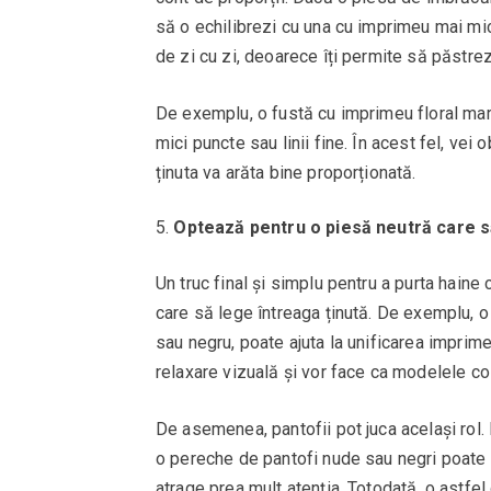
să o echilibrezi cu una cu imprimeu mai mic 
de zi cu zi, deoarece îți permite să păstrezi 
De exemplu, o fustă cu imprimeu floral ma
mici puncte sau linii fine. În acest fel, vei
ținuta va arăta bine proporționată.
Optează pentru o piesă neutră care s
Un truc final și simplu pentru a purta hain
care să lege întreaga ținută. De exemplu, o 
sau negru, poate ajuta la unificarea imprime
relaxare vizuală și vor face ca modelele colo
De asemenea, pantofii pot juca același rol. 
o pereche de pantofi nude sau negri poate 
atrage prea mult atenția. Totodată, o astfel