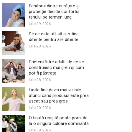
Echilibrul dintre curățare și
protecție decide confortul
tenului pe termen lung
iulie 29, 2026
De ce este util să ai rutine
diferite pentru zile diferite
iulie 28, 2026
Prietenii între adulți: de ce se
construiesc mai greu și cum
pot fi păstrate
iulie 28, 2026
Liniile fine devin mai vizibile
atunci când produsul este prea
uscat sau prea gros
iulie 20, 2026
O ținută reușită poate porni de
la o singură culoare dominantă
iulie 19, 2026