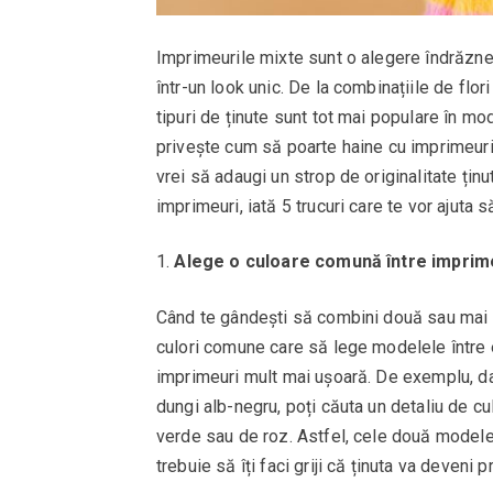
Imprimeurile mixte sunt o alegere îndrăznea
într-un look unic. De la combinațiile de flo
tipuri de ținute sunt tot mai populare în mo
privește cum să poarte haine cu imprimeuri
vrei să adaugi un strop de originalitate țin
imprimeuri, iată 5 trucuri care te vor ajuta să
Alege o culoare comună între imprim
Când te gândești să combini două sau mai m
culori comune care să lege modelele între el
imprimeuri mult mai ușoară. De exemplu, dac
dungi alb-negru, poți căuta un detaliu de cu
verde sau de roz. Astfel, cele două model
trebuie să îți faci griji că ținuta va deven