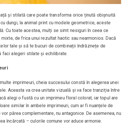
ță și stilată care poate transforma orice ținută obișnuită
ri cu dungi, la animal print cu modele geometrice, aceste
dă. Cu toate acestea, mulți se simt nesiguri în ceea ce
 mixte, de frica unui rezultat haotic sau nearmonios. Dacă
utelor tale și să te bucuri de combinații îndrăznețe de
 faci alegeri stilate și echilibrate.
euri
ulte imprimeuri, cheia succesului constă în alegerea unei
e. Aceasta va crea unitate vizuală și va face tranziția între
ă alegi o fustă cu un imprimeu floral colorat, iar topul are
loare similar în ambele imprimeuri, cum ar fi nuanțele de
e vor părea complementare, nu antagonice. De asemenea, nu
i prea încărcată – culorile comune vor aduce armonie.