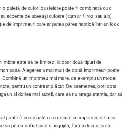
r-o paletă de culori pastelate poate fi combinată cu o
u accente de aceeași culoare (cum ar fi roz sau alb).
ie de imprimeuri care ar putea părea haotică într-un look
ri mixte este să te limitezi la doar două tipuri de
armonioasă. Alegerea a mai mult de două imprimeuri poate
fuz. Combină un imprimeu mai mare, de exemplu un model
uncte, pentru un contrast plăcut. De asemenea, poți opta
a un al doilea mai subtil, care să nu atragă atenția, dar să
ral poate fi combinată cu o geantă cu imprimeu de mici
 va părea sofisticată și îngrijită, fără a deveni prea