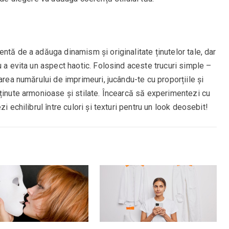
ntă de a adăuga dinamism și originalitate ținutelor tale, dar
u a evita un aspect haotic. Folosind aceste trucuri simple –
area numărului de imprimeuri, jucându-te cu proporțiile și
ținute armonioase și stilate. Încearcă să experimentezi cu
i echilibrul între culori și texturi pentru un look deosebit!