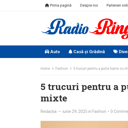
Skip
Prima pagină
Despre noi
Parteneri onl
to
content
Auto
Casă și Grădină
Dive
Home
Fashion
5 trucuri pentru a purta haine cu i
5 trucuri pentru a 
mixte
Redacția
—
iunie 29, 2025
in
Fashion
•
0 Comme