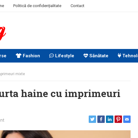
ine
Politică de confidențialitate
Contact
rse
Fashion
Lifestyle
Sănătate
Tehnol
mprimeuri mixte
purta haine cu imprimeuri
nt