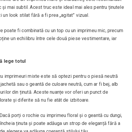
și mai subtil. Acest truc este ideal mai ales pentru ținutele
un look stilat fără a fi prea „agitat” vizual.
re poate fi combinată cu un top cu un imprimeu mic, precum
 obține un echilibru între cele două piese vestimentare, iar
ă lege totul
e cu imprimeuri mixte este să optezi pentru o piesă neutră
jachetă sau o geantă de culoare neutră, cum ar fi bej, alb
urilor din ținută. Aceste nuanțe vor oferi un punct de
rate și diferite să nu fie atât de izbitoare.
Dacă porți o rochie cu imprimeu floral și o geantă cu dungi,
încheia ținuta și poate adăuga un strop de eleganță fără a
 de alegere va adăuga coerență stilului tău.