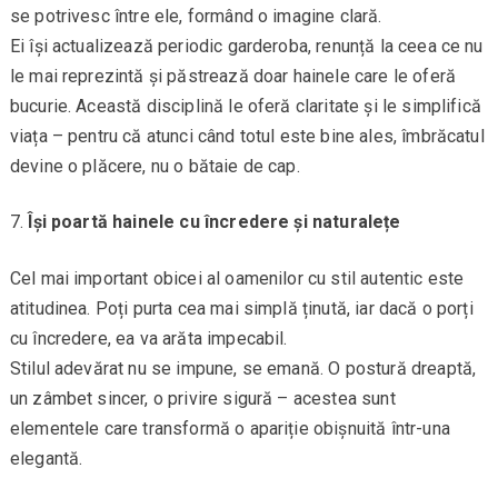
se potrivesc între ele, formând o imagine clară.
Ei își actualizează periodic garderoba, renunță la ceea ce nu
le mai reprezintă și păstrează doar hainele care le oferă
bucurie. Această disciplină le oferă claritate și le simplifică
viața – pentru că atunci când totul este bine ales, îmbrăcatul
devine o plăcere, nu o bătaie de cap.
Își poartă hainele cu încredere și naturalețe
Cel mai important obicei al oamenilor cu stil autentic este
atitudinea. Poți purta cea mai simplă ținută, iar dacă o porți
cu încredere, ea va arăta impecabil.
Stilul adevărat nu se impune, se emană. O postură dreaptă,
un zâmbet sincer, o privire sigură – acestea sunt
elementele care transformă o apariție obișnuită într-una
elegantă.