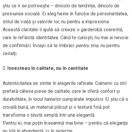
știu ce li se potrivește – dincolo de tendințe, dincolo de
presiunea socială. Ei aleg haine în funcție de personalitatea,
stilul de viață și valorile lor, nu pentru a impresiona.
Această claritate îi ajută să creeze o garderobă coerentă,
care le reflectă identitatea. Când te cunoști, nu mai ai nevoie
de confirmări. Începi să te îmbraci
pentru tine
, nu pentru
ceilalți.
Investeau în calitate, nu în cantitate
Autenticitatea se simte în alegerile rafinate. Oamenii cu stil
preferă câteva piese de calitate, care le oferă confort și
durabilitate, în locul hainelor cumpărate impulsiv. Ei știu că o
croială bună, un material plăcut și o textură fină pot
transforma o ținută simplă într-una elegantă.
Pentru ei, mai puțin înseamnă mai bine – pentru că eleganța
nu stă în abundență, ci în selecție.