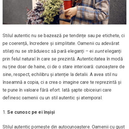
Stilul autentic nu se bazează pe tendințe sau pe etichete, ci
pe coerență, încredere și simplitate. Oamenii cu adevărat
stilați nu se străduiesc să pară eleganți – ei
sunt
eleganți
prin felul natural în care se prezintă. Autenticitatea în modă
nu ține doar de haine, ci de o stare interioară: cunoaștere de
sine, respect, echilibru și atenție la detalii. A avea stil nu
înseamnă a copia, ci a crea o imagine care te reprezintă și
te pune în valoare fără efort. Iată șapte obiceiuri care
definesc oamenii cu un stil autentic și atemporal.
Se cunosc pe ei înșiși
Stilul autentic pornește din autocunoaștere. Oamenii cu gust