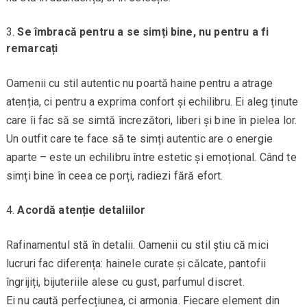
Se îmbracă pentru a se simți bine, nu pentru a fi
remarcați
Oamenii cu stil autentic nu poartă haine pentru a atrage
atenția, ci pentru a exprima confort și echilibru. Ei aleg ținute
care îi fac să se simtă încrezători, liberi și bine în pielea lor.
Un outfit care te face să te simți autentic are o energie
aparte – este un echilibru între estetic și emoțional. Când te
simți bine în ceea ce porți, radiezi fără efort.
Acordă atenție detaliilor
Rafinamentul stă în detalii. Oamenii cu stil știu că mici
lucruri fac diferența: hainele curate și călcate, pantofii
îngrijiți, bijuteriile alese cu gust, parfumul discret.
Ei nu caută perfecțiunea, ci armonia. Fiecare element din