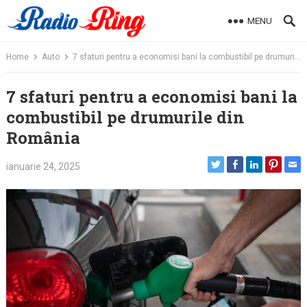
Skip
MENU
to
content
Home
Auto
7 sfaturi pentru a economisi bani la combustibil pe drumurile din România
7 sfaturi pentru a economisi bani la
combustibil pe drumurile din
România
ianuarie 24, 2025