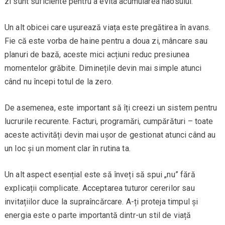
zi sunt suficiente pentru a evita acumularea haosului.
Un alt obicei care ușurează viața este pregătirea în avans.
Fie că este vorba de haine pentru a doua zi, mâncare sau
planuri de bază, aceste mici acțiuni reduc presiunea
momentelor grăbite. Diminețile devin mai simple atunci
când nu începi totul de la zero.
De asemenea, este important să îți creezi un sistem pentru
lucrurile recurente. Facturi, programări, cumpărături – toate
aceste activități devin mai ușor de gestionat atunci când au
un loc și un moment clar în rutina ta.
Un alt aspect esențial este să înveți să spui „nu” fără
explicații complicate. Acceptarea tuturor cererilor sau
invitațiilor duce la supraîncărcare. A-ți proteja timpul și
energia este o parte importantă dintr-un stil de viață