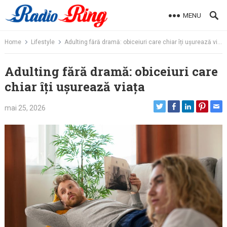
Skip
MENU
to
content
Home
Lifestyle
Adulting fără dramă: obiceiuri care chiar îți ușurează viața
Adulting fără dramă: obiceiuri care
chiar îți ușurează viața
mai 25, 2026