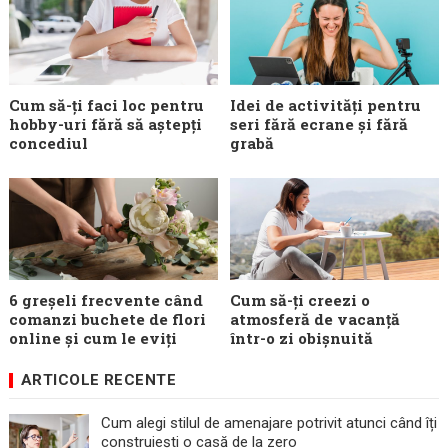
Cum să-ți faci loc pentru
Idei de activități pentru
hobby-uri fără să aștepți
seri fără ecrane și fără
concediul
grabă
6 greșeli frecvente când
Cum să-ți creezi o
comanzi buchete de flori
atmosferă de vacanță
online și cum le eviți
într-o zi obișnuită
ARTICOLE RECENTE
Cum alegi stilul de amenajare potrivit atunci când îți
construiești o casă de la zero