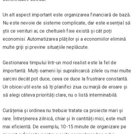
Un alt aspect important este organizarea financiară de bază.
Nu este nevoie de sisteme complicate, dar este esențial să
știi ce venituri ai, ce cheltuieli fixe există și cât poți
economisi. Automatizarea plăților și a economiilor elimină
multe griji și previne situațiile neplăcute.
Gestionarea timpului într-un mod realist este la fel de
importantă. Mulți oameni își supraîncarcă zilele cu mai multe
sarcini decât pot duce, ceea ce duce la frustrare constantă.
Un obicei util este să îți planifici ziua cu marjă de eroare și
să alegi câteva priorități clare, nu o listă interminabilă.
Curățenia și ordinea nu trebuie tratate ca proiecte mari și
rare. Întreținerea zilnică, chiar și în cantități mici, este mult
mai eficientă. De exemplu, 10-15 minute de organizare pe