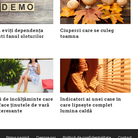
 eviți dependența
Ciuperci care se culeg
ti fanul sloturilor
toamna
i de încălțăminte care
Indicatori ai unei case în
 face ținutele de vară
care lipsește complet
teresante
lumina caldă
Prima pagină
Despre noi
Politică de confidențialitate
Contact