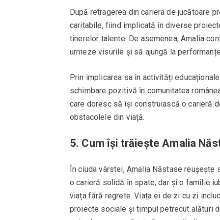
După retragerea din cariera de jucătoare p
caritabile, fiind implicată în diverse proiec
tinerelor talente. De asemenea, Amalia cont
urmeze visurile și să ajungă la performanțe
Prin implicarea sa în activități educațional
schimbare pozitivă în comunitatea româneas
care doresc să își construiască o carieră d
obstacolele din viață.
5.
Cum își trăiește Amalia Năst
În ciuda vârstei, Amalia Năstase reușește s
o carieră solidă în spate, dar și o familie 
viața fără regrete. Viața ei de zi cu zi inclu
proiecte sociale și timpul petrecut alături 