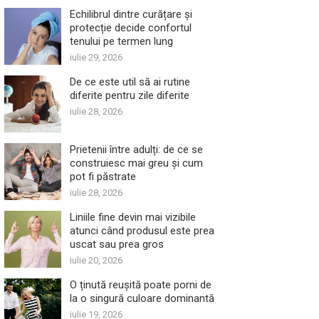
Echilibrul dintre curățare și
protecție decide confortul
tenului pe termen lung
iulie 29, 2026
De ce este util să ai rutine
diferite pentru zile diferite
iulie 28, 2026
Prietenii între adulți: de ce se
construiesc mai greu și cum
pot fi păstrate
iulie 28, 2026
Liniile fine devin mai vizibile
atunci când produsul este prea
uscat sau prea gros
iulie 20, 2026
O ținută reușită poate porni de
la o singură culoare dominantă
iulie 19, 2026