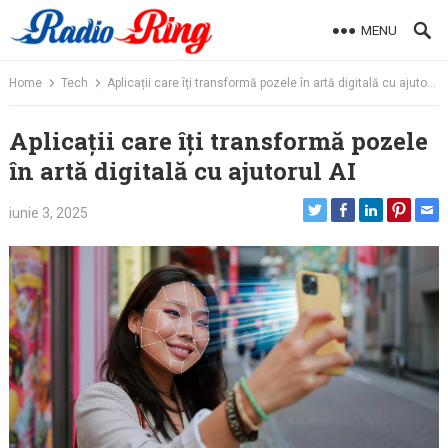
Skip
MENU
to
content
Home
Tech
Aplicații care îți transformă pozele în artă digitală cu ajutorul AI
Aplicații care îți transformă pozele
în artă digitală cu ajutorul AI
iunie 3, 2025