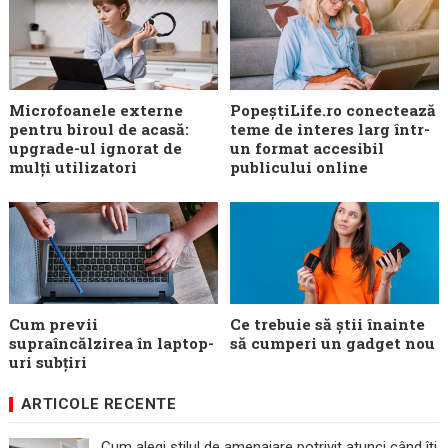
Microfoanele externe
PopeștiLife.ro conectează
pentru biroul de acasă:
teme de interes larg într-
upgrade-ul ignorat de
un format accesibil
mulți utilizatori
publicului online
Cum previi
Ce trebuie să știi înainte
supraîncălzirea în laptop-
să cumperi un gadget nou
uri subțiri
ARTICOLE RECENTE
Cum alegi stilul de amenajare potrivit atunci când îți