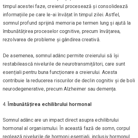
timpul acestei faze, creierul procesează și consolidează
informațiile pe care le-ai învățat în timpul zilei. Astfel,
somnul profund sprijină memoria pe termen lung și ajută la
îmbunătățirea proceselor cognitive, precum învățarea,
rezolvarea de probleme și gândirea creativă.
De asemenea, somnul adânc permite creierului să își
restabilească nivelurile de neurotransmițători, care sunt
esențiali pentru buna funcționare a creierului. Acesta
contribuie la reducerea riscurilor de declin cognitiv și de boli
neurodegenerative, precum Alzheimer sau demența.
Îmbunătățirea echilibrului hormonal
Somnul adânc are un impact direct asupra echilibrului
hormonal al organismului. În această fază de somn, corpul
reglează nivelurile de hormoni esențiali, inclusiv hormonul