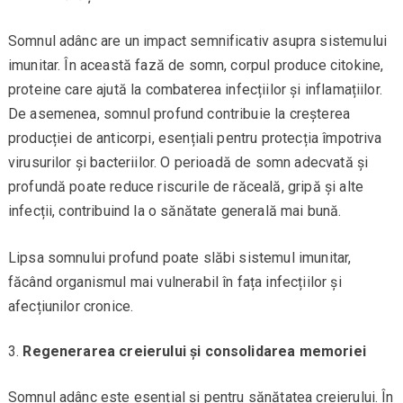
Somnul adânc are un impact semnificativ asupra sistemului
imunitar. În această fază de somn, corpul produce citokine,
proteine care ajută la combaterea infecțiilor și inflamațiilor.
De asemenea, somnul profund contribuie la creșterea
producției de anticorpi, esențiali pentru protecția împotriva
virusurilor și bacteriilor. O perioadă de somn adecvată și
profundă poate reduce riscurile de răceală, gripă și alte
infecții, contribuind la o sănătate generală mai bună.
Lipsa somnului profund poate slăbi sistemul imunitar,
făcând organismul mai vulnerabil în fața infecțiilor și
afecțiunilor cronice.
Regenerarea creierului și consolidarea memoriei
Somnul adânc este esențial și pentru sănătatea creierului. În