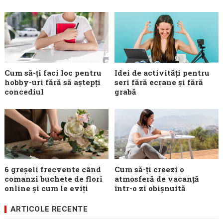
Cum să-ți faci loc pentru
Idei de activități pentru
hobby-uri fără să aștepți
seri fără ecrane și fără
concediul
grabă
6 greșeli frecvente când
Cum să-ți creezi o
comanzi buchete de flori
atmosferă de vacanță
online și cum le eviți
într-o zi obișnuită
ARTICOLE RECENTE