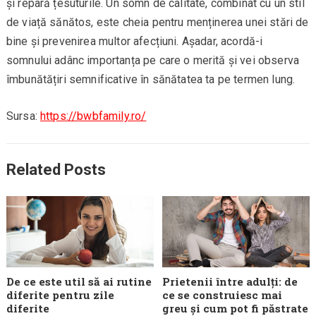
și repară țesuturile. Un somn de calitate, combinat cu un stil
de viață sănătos, este cheia pentru menținerea unei stări de
bine și prevenirea multor afecțiuni. Așadar, acordă-i
somnului adânc importanța pe care o merită și vei observa
îmbunătățiri semnificative în sănătatea ta pe termen lung.
Sursa:
https://bwbfamily.ro/
Related Posts
De ce este util să ai rutine
Prietenii între adulți: de
diferite pentru zile
ce se construiesc mai
diferite
greu și cum pot fi păstrate