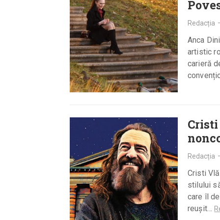
Poves
Redacția
Anca Dini
artistic 
carieră d
convenți
Crist
nonc
Redacția
Cristi Vl
stilului s
care îl d
reușit…
R