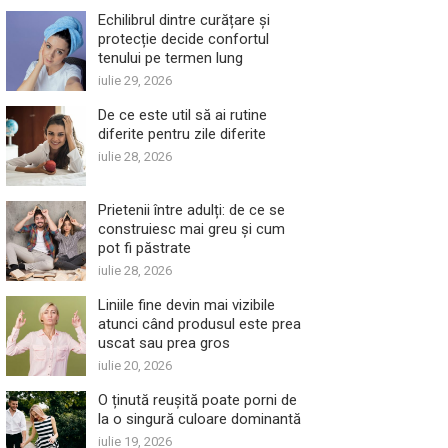
Echilibrul dintre curățare și
protecție decide confortul
tenului pe termen lung
iulie 29, 2026
De ce este util să ai rutine
diferite pentru zile diferite
iulie 28, 2026
Prietenii între adulți: de ce se
construiesc mai greu și cum
pot fi păstrate
iulie 28, 2026
Liniile fine devin mai vizibile
atunci când produsul este prea
uscat sau prea gros
iulie 20, 2026
O ținută reușită poate porni de
la o singură culoare dominantă
iulie 19, 2026