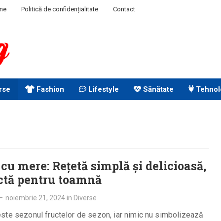
ine
Politică de confidențialitate
Contact
rse
Fashion
Lifestyle
Sănătate
Tehnol
 cu mere: Rețetă simplă și delicioasă,
ctă pentru toamnă
—
noiembrie 21, 2024
in
Diverse
ste sezonul fructelor de sezon, iar nimic nu simbolizează