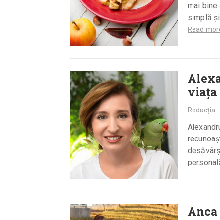
mai bine 
simplă și
Read mor
Alexa
viața
Redacția
Alexandru
recunoașt
desăvârși
personal
Anca 