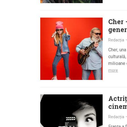
Cher 
gener
Redacția
Cher, una
culturală
milioane 
more
Actri
cinem
Redacția
Franța a 