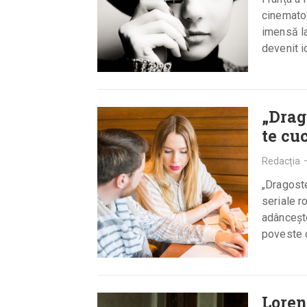
cinematog
imensă la
devenit 
„Drag
te cu
Redacția
„Dragoste
seriale r
adâncește
poveste 
more
Loren