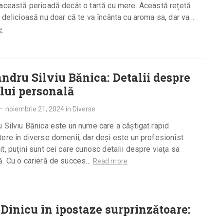
această perioadă decât o tartă cu mere. Această rețetă
 delicioasă nu doar că te va încânta cu aroma sa, dar va…
e
ndru Silviu Bănica: Detalii despre
 lui personală
—
noiembrie 21, 2024
in
Diverse
 Silviu Bănica este un nume care a câștigat rapid
ere în diverse domenii, dar deși este un profesionist
t, puțini sunt cei care cunosc detalii despre viața sa
ă. Cu o carieră de succes…
Read more
Dinicu în ipostaze surprinzătoare: