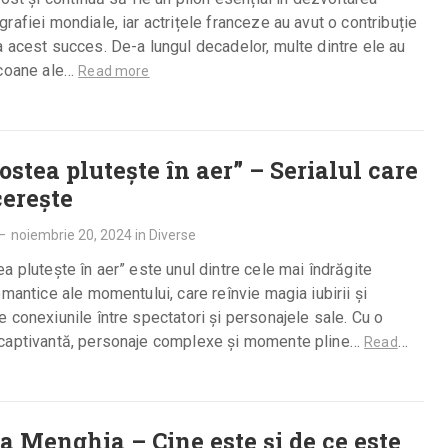
rafiei mondiale, iar actrițele franceze au avut o contribuție
 acest succes. De-a lungul decadelor, multe dintre ele au
icoane ale…
Read more
ostea plutește în aer” – Serialul care
cerește
—
noiembrie 20, 2024
in
Diverse
a plutește în aer” este unul dintre cele mai îndrăgite
omantice ale momentului, care reînvie magia iubirii și
 conexiunile între spectatori și personajele sale. Cu o
captivantă, personaje complexe și momente pline…
Read
a Menghia – Cine este și de ce este