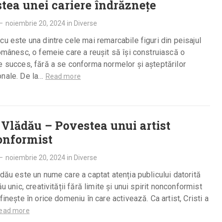
tea unei cariere îndrăznețe
—
noiembrie 20, 2024
in
Diverse
cu este una dintre cele mai remarcabile figuri din peisajul
românesc, o femeie care a reușit să își construiască o
e succes, fără a se conforma normelor și așteptărilor
onale. De la…
Read more
i Vlădău – Povestea unui artist
onformist
—
noiembrie 20, 2024
in
Diverse
ădău este un nume care a captat atenția publicului datorită
ău unic, creativității fără limite și unui spirit nonconformist
efinește în orice domeniu în care activează. Ca artist, Cristi a
ead more