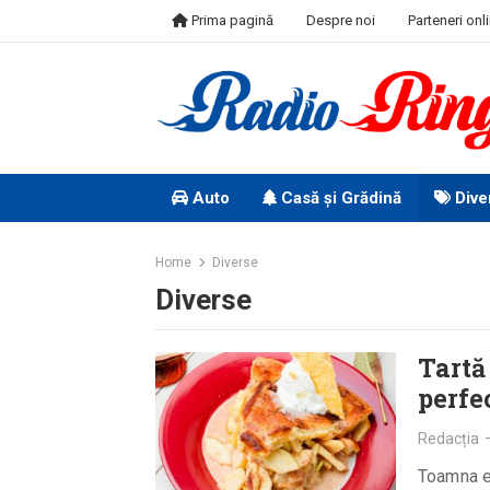
Skip
Prima pagină
Despre noi
Parteneri onl
to
content
Auto
Casă și Grădină
Dive
Home
Diverse
Diverse
Tartă
perfe
Redacția
Toamna e