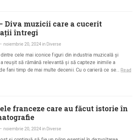
– Diva muzicii care a cucerit
ații întregi
—
noiembrie 20, 2024
in
Diverse
 dintre cele mai iconice figuri din industria muzicală și
, a reușit să rămână relevantă și să capteze inimile a
de fani timp de mai multe decenii. Cu o carieră ce se…
Read
țele franceze care au făcut istorie în
atografie
—
noiembrie 20, 2024
in
Diverse
fost și continuă să fie un pilon esențial în dezvoltarea