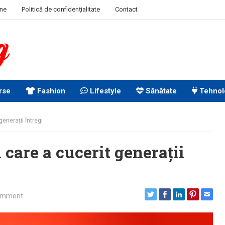
ine
Politică de confidențialitate
Contact
rse
Fashion
Lifestyle
Sănătate
Tehnol
enerații întregi
care a cucerit generații
omment