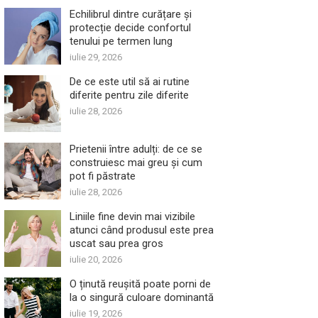
Echilibrul dintre curățare și
protecție decide confortul
tenului pe termen lung
iulie 29, 2026
De ce este util să ai rutine
diferite pentru zile diferite
iulie 28, 2026
Prietenii între adulți: de ce se
construiesc mai greu și cum
pot fi păstrate
iulie 28, 2026
Liniile fine devin mai vizibile
atunci când produsul este prea
uscat sau prea gros
iulie 20, 2026
O ținută reușită poate porni de
la o singură culoare dominantă
iulie 19, 2026