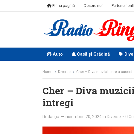
Skip
Prima pagină
Despre noi
Parteneri onl
to
content
Auto
Casă și Grădină
Dive
Home
Diverse
Cher – Diva muzicii care a cucerit g
Cher – Diva muzicii 
întregi
Redacția
—
noiembrie 20, 2024
in
Diverse
•
0 C