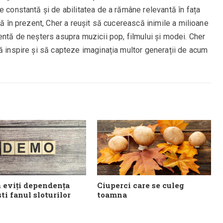
e constantă și de abilitatea de a rămâne relevantă în fața
nă în prezent, Cher a reușit să cucerească inimile a milioane
entă de neșters asupra muzicii pop, filmului și modei. Cher
ă inspire și să capteze imaginația multor generații de acum
 eviți dependența
Ciuperci care se culeg
ti fanul sloturilor
toamna