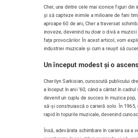
Cher, una dintre cele mai iconice figuri din 
și să capteze inimile a milioane de fani ti
aproape 60 de ani, Cher a traversat schimbăr
inoveze, devenind nu doar o divă a muzicii po
fața provocărilor. În acest articol, vom exp
industriei muzicale și cum a reușit să cucer
Un început modest și o ascen
Cherilyn Sarkisian, cunoscută publicului dre
a început în anii ’60, când a cântat în cadru
devenit un cuplu de succes în muzica pop, d
să-și construiască o carieră solo. În 1965, 
rapid în topurile muzicale, devenind cunosc
Însă, adevărata schimbare în cariera sa a v