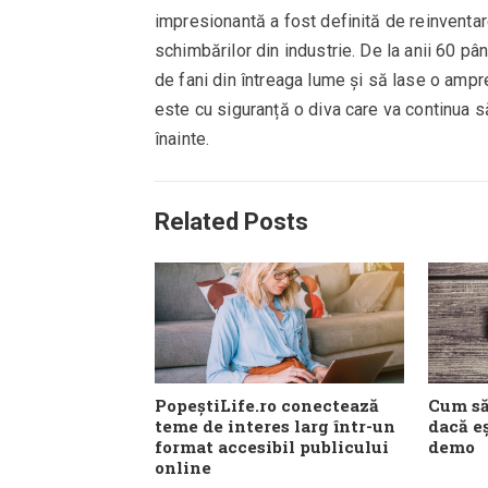
impresionantă a fost definită de reinventar
schimbărilor din industrie. De la anii 60 pâ
de fani din întreaga lume și să lase o ampr
este cu siguranță o diva care va continua s
înainte.
Related Posts
PopeștiLife.ro conectează
Cum să
teme de interes larg într-un
dacă eș
format accesibil publicului
demo
online