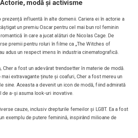
 Actorie, modă și activisme
o prezență influentă în alte domenii. Cariera ei în actorie a
 câștigat un premiu Oscar pentru cel mai bun rol feminin
 romantică în care a jucat alături de Nicolas Cage. De
se premii pentru roluri în filme ca „The Witches of
-au adus un respect imens în industria cinematografică.
lm, Cher a fost un adevărat trendsetter în materie de modă.
e mai extravagante ținute și coafuri, Cher a fost mereu un
i de sine. Aceasta a devenit un icon de modă, fiind admirată
ul de a-și asuma look-uri inovative.
diverse cauze, inclusiv drepturile femeilor și LGBT. Ea a fost
i un exemplu de putere feminină, inspirând milioane de