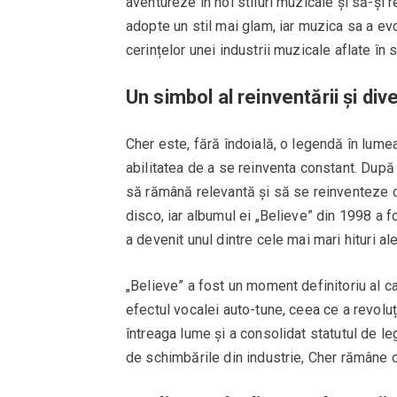
aventureze în noi stiluri muzicale și să-și r
adopte un stil mai glam, iar muzica sa a evo
cerințelor unei industrii muzicale aflate în
Un simbol al reinventării și div
Cher este, fără îndoială, o legendă în lume
abilitatea de a se reinventa constant. După c
să rămână relevantă și să se reinventeze ca 
disco, iar albumul ei „Believe” din 1998 a 
a devenit unul dintre cele mai mari hituri al
„Believe” a fost un moment definitoriu al car
efectul vocalei auto-tune, ceea ce a revolu
întreaga lume și a consolidat statutul de l
de schimbările din industrie, Cher rămâne 