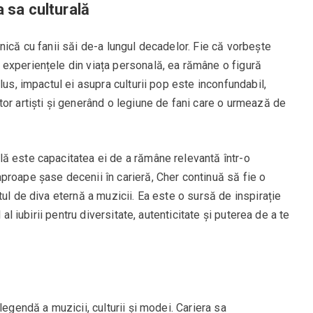
 sa culturală
nică cu fanii săi de-a lungul decadelor. Fie că vorbește
experiențele din viața personală, ea rămâne o figură
lus, impactul ei asupra culturii pop este inconfundabil,
or artiști și generând o legiune de fani care o urmează de
ă este capacitatea ei de a rămâne relevantă într-o
proape șase decenii în carieră, Cher continuă să fie o
ul de diva eternă a muzicii. Ea este o sursă de inspirație
 al iubirii pentru diversitate, autenticitate și puterea de a te
legendă a muzicii, culturii și modei. Cariera sa