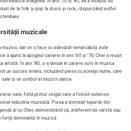
edefinească imaginea. În anii ’70 și ’80, ea a început să
luat de la folk și pop la disco și rock, răspunzând astfel
 schimbare.
ersității muzicale
a muzicii, dar ce o face cu adevărat remarcabilă este
e a ajuns la apogeul carierei în anii ’60 și ’70, Cher a reușit
artistă. În anii ’80, s-a lansat în cariere solo în muzica
fost un succes imens, incluzând piesa cu același nume, care
e sale și un simbol al muzicii dance.
ierei sale, fiind primul single care a folosit extensiv
ționat industria muzicală. Piesa a dominat topurile din
egendă al lui Cher, demonstrând că, indiferent de vârstă sau
o forță dominantă în muzică.