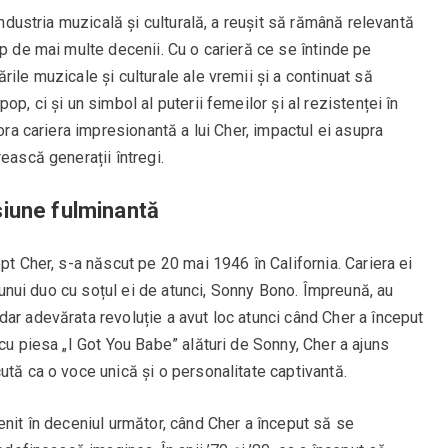
industria muzicală și culturală, a reușit să rămână relevantă
mp de mai multe decenii. Cu o carieră ce se întinde pe
ile muzicale și culturale ale vremii și a continuat să
p, ci și un simbol al puterii femeilor și al rezistenței în
lora cariera impresionantă a lui Cher, impactul ei asupra
ească generații întregi.
siune fulminantă
pt Cher, s-a născut pe 20 mai 1946 în California. Cariera ei
l unui duo cu soțul ei de atunci, Sonny Bono. Împreună, au
ar adevărata revoluție a avut loc atunci când Cher a început
cu piesa „I Got You Babe” alături de Sonny, Cher a ajuns
ută ca o voce unică și o personalitate captivantă.
enit în deceniul următor, când Cher a început să se