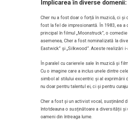
Implicarea în diverse domenii:
Cher nu a fost doar o forță în muzică, ci și 
fost la fel de impresionantă. În 1983, ea a
principal în filmul „Moonstruck”, o comedie
asemenea, Cher a fost nominalizată la diver
Eastwick” și „Silkwood”. Aceste realizări i
În paralel cu carierele sale în muzică și fi
Cu o imagine care a inclus unele dintre cel
simbol al stilului excentric și al exprimări
nu doar pentru talentul ei, ci și pentru curaj
Cher a fost și un activist vocal, susținând 
întotdeauna o susținătoare a diversității ș
oameni din întreaga lume.