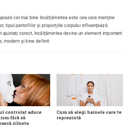
ntajează cel mai bine încălțămintea este cea care menține
lor, tipul pantofilor și proporțiile corpului influențează
t ajustați corect, încălțămintea devine un element important
s, modern și bine definit.
l controlat aduce
Cum să alegi hainele care te
ism fără să
reprezintă
ească silueta