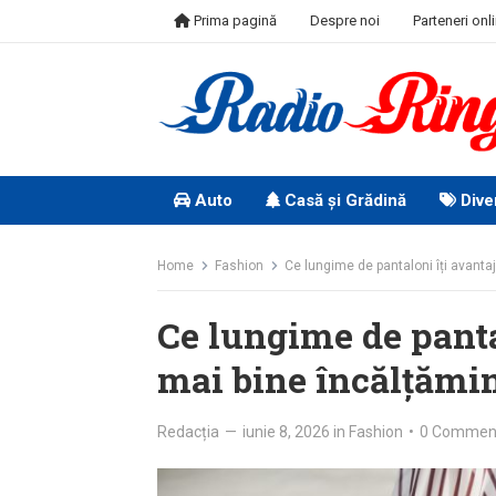
Skip
Prima pagină
Despre noi
Parteneri onl
to
content
Auto
Casă și Grădină
Dive
Home
Fashion
Ce lungime de pantaloni îți avanta
Ce lungime de panta
mai bine încălțămi
Redacția
—
iunie 8, 2026
in
Fashion
•
0 Commen