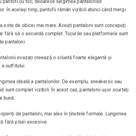
u pantofi cu toc, deoarece lungimea pantalonilor
r. În același timp, pantofii rămân vizibili atunci când mergi.
ea este de obicei mai mare. Acești pantaloni sunt concepuți
dar fără să o ascundă complet. Tocurile sau platformele sunt
de pantaloni.
ntalonii evazați creează o siluetă foarte elegantă și
 a outfitului.
ungimea ideală a pantalonilor. De exemplu, sneakersii sau
d sunt complet vizibili. În acest caz, pantalonii ușor scurtați
e bună.
acoperiți de pantaloni, mai ales în ținutele formale. Lungimea
tă fără pliuri excesive.