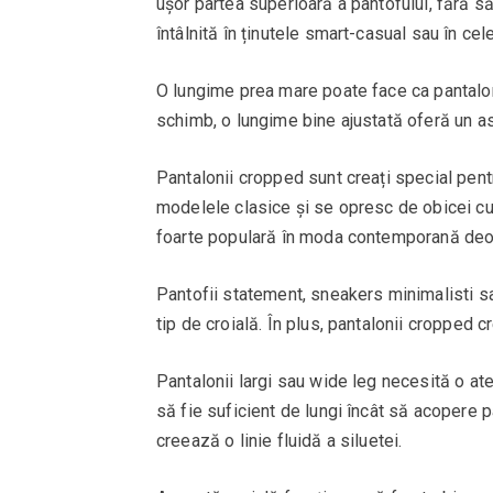
ușor partea superioară a pantofului, fără s
întâlnită în ținutele smart-casual sau în cele
O lungime prea mare poate face ca pantaloni
schimb, o lungime bine ajustată oferă un as
Pantalonii cropped sunt creați special pent
modelele clasice și se opresc de obicei cu
foarte populară în moda contemporană deo
Pantofii statement, sneakers minimalisti sau
tip de croială. În plus, pantalonii cropped
Pantalonii largi sau wide leg necesită o ate
să fie suficient de lungi încât să acopere p
creează o linie fluidă a siluetei.