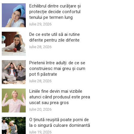
Echilibrul dintre curățare și
protecție decide confortul
tenului pe termen lung
iulie 29, 2026
De ce este util să ai rutine
diferite pentru zile diferite
iulie 28, 2026
Prietenii între adulți: de ce se
construiesc mai greu și cum
pot fi păstrate
iulie 28, 2026
Liniile fine devin mai vizibile
atunci când produsul este prea
uscat sau prea gros
iulie 20, 2026
O ținută reușită poate porni de
la o singură culoare dominantă
iulie 19, 2026