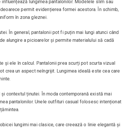
re influențează lungimea pantalonilor. Modelele slim sau
e deoarece permit evidențierea formei acestora. În schimb,
uniform în zona gleznei.
tei. În general, pantalonii pot fi puțin mai lungi atunci când
de alungire a picioarelor și permite materialului să cadă
e și ele în calcul. Pantalonii prea scurți pot scurta vizual
pot crea un aspect neîngrijit. Lungimea ideală este cea care
minte.
l și contextul ținutei. În moda contemporană există mai
imea pantalonilor. Unele outfituri casual folosesc intenționat
lțămintea.
obicei lungimi mai clasice, care creează o linie elegantă și