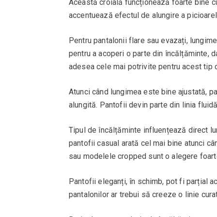
Această croială funcționează foarte bine c
accentuează efectul de alungire a picioarelo
Pentru pantalonii flare sau evazați, lungim
pentru a acoperi o parte din încălțăminte, 
adesea cele mai potrivite pentru acest tip 
Atunci când lungimea este bine ajustată, pa
alungită. Pantofii devin parte din linia fluidă
Tipul de încălțăminte influențează direct l
pantofii casual arată cel mai bine atunci cân
sau modelele cropped sunt o alegere foart
Pantofii eleganți, în schimb, pot fi parțial 
pantalonilor ar trebui să creeze o linie cura