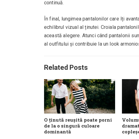
continuă.
În final, lungimea pantalonilor care îți ava
echilibrul vizual al ținutei. Croiala pantaloni
această alegere. Atunci când pantalonii sun
al outfitului și contribuie la un look armonio
Related Posts
O ținută reușită poate porni
Volumu
de la o singură culoare
dramat
dominantă
copleș