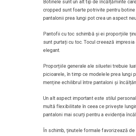
Botinele sunt un alt tip de încălțăminte ca
cropped sunt foarte potrivite pentru botin
pantalonii prea lungi pot crea un aspect ne
Pantofii cu toc schimbă și ei proporțiile ținu
sunt purtați cu toc. Tocul creează impresia 
elegant.
Proporțiile generale ale siluetei trebuie luat
picioarele, în timp ce modelele prea lungi 
menține echilibrul între pantaloni și încălță
Un alt aspect important este stilul persona
multă flexibilitate în ceea ce privește lung
pantaloni mai scurți pentru a evidenția încă
În schimb, ținutele formale favorizează de 