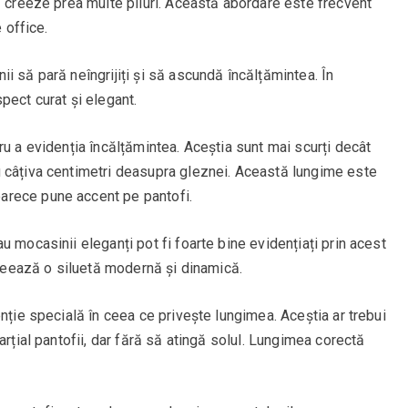
ă creeze prea multe pliuri. Această abordare este frecvent
 office.
i să pară neîngrijiți și să ascundă încălțămintea. În
pect curat și elegant.
ru a evidenția încălțămintea. Aceștia sunt mai scurți decât
 câțiva centimetri deasupra gleznei. Această lungime este
arece pune accent pe pantofi.
 mocasinii eleganți pot fi foarte bine evidențiați prin acest
 creează o siluetă modernă și dinamică.
nție specială în ceea ce privește lungimea. Aceștia ar trebui
arțial pantofii, dar fără să atingă solul. Lungimea corectă