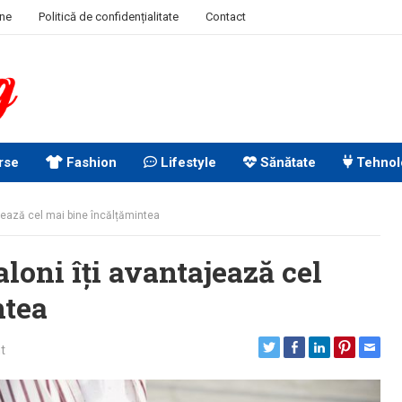
ine
Politică de confidențialitate
Contact
rse
Fashion
Lifestyle
Sănătate
Tehnol
jează cel mai bine încălțămintea
loni îți avantajează cel
ntea
t