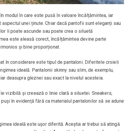
în modul în care este pusă în valoare încălțămintea, iar
aspectul unei ținute. Chiar dacă pantofii sunt eleganți sau
ilor îi poate ascunde sau poate crea o siluetă
gimea este aleasă corect, încălțămintea devine parte
 armonios și bine proporționat.
at în considerare este tipul de pantaloni. Diferitele croieli
lungimea ideală. Pantalonii skinny sau slim, de exemplu,
iar deasupra gleznei sau exact la nivelul acesteia.
 vizibilă și creează o linie clară a siluetei. Sneakers,
l puși în evidență fără ca materialul pantalonilor să se adune
ngimea ideală este ușor diferită. Aceștia ar trebui să atingă