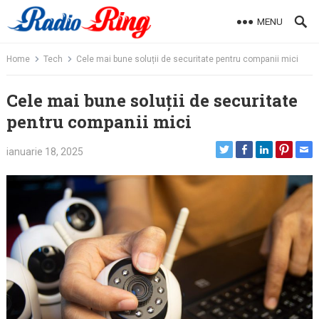
Skip
MENU
to
content
Home
Tech
Cele mai bune soluții de securitate pentru companii mici
Cele mai bune soluții de securitate
pentru companii mici
ianuarie 18, 2025