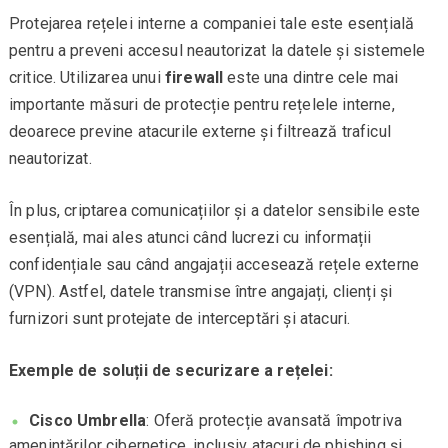
Protejarea rețelei interne a companiei tale este esențială
pentru a preveni accesul neautorizat la datele și sistemele
critice. Utilizarea unui
firewall
este una dintre cele mai
importante măsuri de protecție pentru rețelele interne,
deoarece previne atacurile externe și filtrează traficul
neautorizat.
În plus, criptarea comunicațiilor și a datelor sensibile este
esențială, mai ales atunci când lucrezi cu informații
confidențiale sau când angajații accesează rețele externe
(VPN). Astfel, datele transmise între angajați, clienți și
furnizori sunt protejate de interceptări și atacuri.
Exemple de soluții de securizare a rețelei:
Cisco Umbrella
: Oferă protecție avansată împotriva
amenințărilor cibernetice, inclusiv atacuri de phishing și