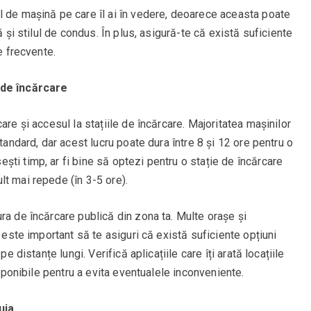
l de mașină pe care îl ai în vedere, deoarece aceasta poate
ă și stilul de condus. În plus, asigură-te că există suficiente
e frecvente.
 de încărcare
are și accesul la stațiile de încărcare. Majoritatea mașinilor
standard, dar acest lucru poate dura între 8 și 12 ore pentru o
ti timp, ar fi bine să optezi pentru o stație de încărcare
t mai repede (în 3-5 ore).
ra de încărcare publică din zona ta. Multe orașe și
r este important să te asiguri că există suficiente opțiuni
e distanțe lungi. Verifică aplicațiile care îți arată locațiile
isponibile pentru a evita eventualele inconveniente.
uia