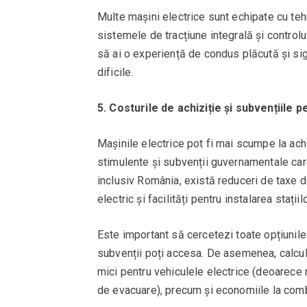
Multe mașini electrice sunt echipate cu teh
sistemele de tracțiune integrală și controlul 
să ai o experiență de condus plăcută și si
dificile.
5. Costurile de achiziție și subvențiile 
Mașinile electrice pot fi mai scumpe la ac
stimulente și subvenții guvernamentale care 
inclusiv România, există reduceri de taxe de
electric și facilități pentru instalarea stați
Este important să cercetezi toate opțiunile
subvenții poți accesa. De asemenea, calcule
mici pentru vehiculele electrice (deoarece 
de evacuare), precum și economiile la comb