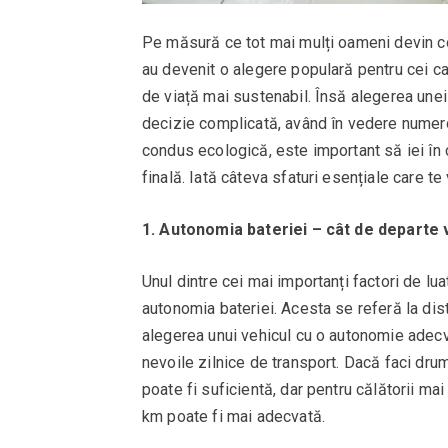
Pe măsură ce tot mai mulți oameni devin con
au devenit o alegere populară pentru cei c
de viață mai sustenabil. Însă alegerea unei 
decizie complicată, având în vedere numero
condus ecologică, este important să iei în
finală. Iată câteva sfaturi esențiale care te
1. Autonomia bateriei – cât de departe 
Unul dintre cei mai importanți factori de lu
autonomia bateriei. Acesta se referă la dist
alegerea unui vehicul cu o autonomie adecva
nevoile zilnice de transport. Dacă faci dru
poate fi suficientă, dar pentru călătorii m
km poate fi mai adecvată.