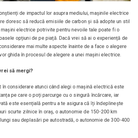
știenți de impactul lor asupra mediului, mașinile electrice
are doresc să reducă emisiile de carbon și să adopte un stil
mașini electrice potrivite pentru nevoile tale poate fi o
asele opțiuni de pe piață. Dacă vrei să ai o experiență de
 considerare mai multe aspecte înainte de a face o alegere
 vor ghida în procesul de alegere a unei mașini electrice.
vrei să mergi?
at în considerare atunci când alegi o mașină electrică este
anța pe care o poți parcurge cu o singură încărcare, iar
tă este esențială pentru a te asigura că îți îndeplinește
muri scurte zilnice în oraș, o autonomie de 150-200 km
ai lungi sau deplasări pe autostradă, o autonomie de 300-400