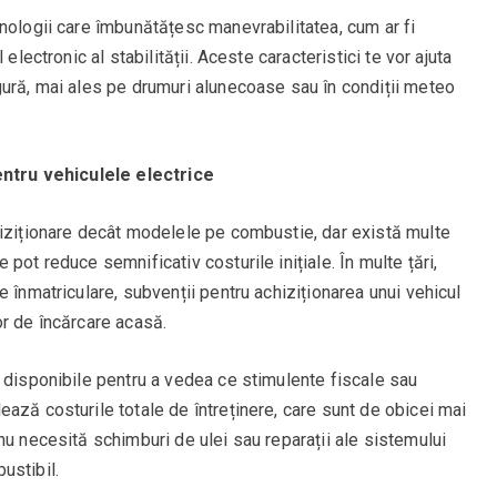
nologii care îmbunătățesc manevrabilitatea, cum ar fi
electronic al stabilității. Aceste caracteristici te vor ajuta
gură, mai ales pe drumuri alunecoase sau în condiții meteo
pentru vehiculele electrice
hiziționare decât modelele pe combustie, dar există multe
pot reduce semnificativ costurile inițiale. În multe țări,
 înmatriculare, subvenții pentru achiziționarea unui vehicul
ilor de încărcare acasă.
 disponibile pentru a vedea ce stimulente fiscale sau
ază costurile totale de întreținere, care sunt de obicei mai
nu necesită schimburi de ulei sau reparații ale sistemului
ustibil.