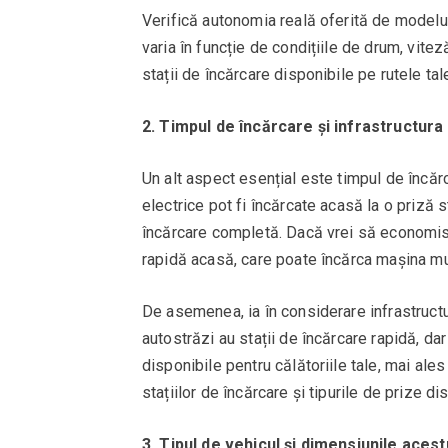
Verifică autonomia reală oferită de modelu
varia în funcție de condițiile de drum, vitez
stații de încărcare disponibile pe rutele tal
2. Timpul de încărcare și infrastructura
Un alt aspect esențial este timpul de încărc
electrice pot fi încărcate acasă la o priză 
încărcare completă. Dacă vrei să economiseș
rapidă acasă, care poate încărca mașina mul
De asemenea, ia în considerare infrastructu
autostrăzi au stații de încărcare rapidă, da
disponibile pentru călătoriile tale, mai ales p
stațiilor de încărcare și tipurile de prize d
3. Tipul de vehicul și dimensiunile acest