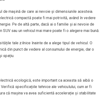
pul de mașină de care ai nevoie și dimensiunile acesteia.
electrică compactă poate fi mai potrivită, având în vedere
ergie. Pe de altă parte, dacă ai o familie și ai nevoie de
 un SUV sau un vehicul mai mare poate fi o alegere mai bună.
itățile tale zilnice înainte de a alege tipul de vehicul. O
ică din punct de vedere al consumului de energie, dar o
i spațiu.
electrică ecologică, este important ca aceasta să aibă o
erifică specificațiile tehnice ale vehiculului, cum ar fi
gura că mașina va avea suficientă accelerație și stabilitate