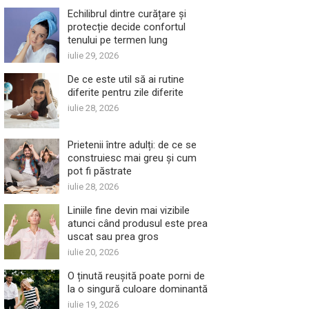
Echilibrul dintre curățare și
protecție decide confortul
tenului pe termen lung
iulie 29, 2026
De ce este util să ai rutine
diferite pentru zile diferite
iulie 28, 2026
Prietenii între adulți: de ce se
construiesc mai greu și cum
pot fi păstrate
iulie 28, 2026
Liniile fine devin mai vizibile
atunci când produsul este prea
uscat sau prea gros
iulie 20, 2026
O ținută reușită poate porni de
la o singură culoare dominantă
iulie 19, 2026