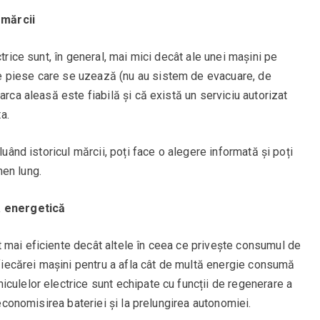
 mărcii
ctrice sunt, în general, mai mici decât ale unei mașini pe
 piese care se uzează (nu au sistem de evacuare, de
arca aleasă este fiabilă și că există un serviciu autorizat
a.
luând istoricul mărcii, poți face o alegere informată și poți
en lung.
a energetică
 mai eficiente decât altele în ceea ce privește consumul de
e fiecărei mașini pentru a afla cât de multă energie consumă
culelor electrice sunt echipate cu funcții de regenerare a
 economisirea bateriei și la prelungirea autonomiei.