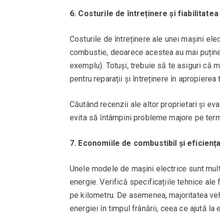
6. Costurile de întreținere și fiabilitatea
Costurile de întreținere ale unei mașini ele
combustie, deoarece acestea au mai puține
exemplu). Totuși, trebuie să te asiguri că m
pentru reparații și întreținere în apropierea t
Căutând recenzii ale altor proprietari și eva
evita să întâmpini probleme majore pe term
7. Economiile de combustibil și eficienț
Unele modele de mașini electrice sunt mult
energie. Verifică specificațiile tehnice al
pe kilometru. De asemenea, majoritatea vehi
energiei în timpul frânării, ceea ce ajută la