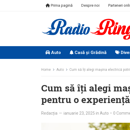
Skip
Prima pagină
Despre noi
Parteneri onl
to
content
Auto
Casă și Grădină
Dive
Home
Auto
Cum să îți alegi mașina electrică pot
Cum să îți alegi maș
pentru o experiență
Redacția
—
ianuarie 23, 2025
in
Auto
•
0 Comm