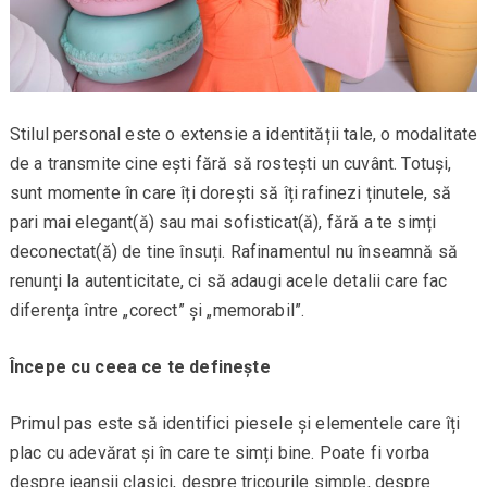
Stilul personal este o extensie a identității tale, o modalitate
de a transmite cine ești fără să rostești un cuvânt. Totuși,
sunt momente în care îți dorești să îți rafinezi ținutele, să
pari mai elegant(ă) sau mai sofisticat(ă), fără a te simți
deconectat(ă) de tine însuți. Rafinamentul nu înseamnă să
renunți la autenticitate, ci să adaugi acele detalii care fac
diferența între „corect” și „memorabil”.
Începe cu ceea ce te definește
Primul pas este să identifici piesele și elementele care îți
plac cu adevărat și în care te simți bine. Poate fi vorba
despre jeanșii clasici, despre tricourile simple, despre