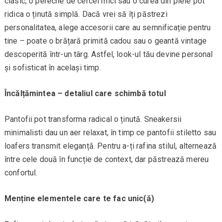
clasic, o pereche de cercei mici sau o curea din piele pot
ridica o ținută simplă. Dacă vrei să îți păstrezi
personalitatea, alege accesorii care au semnificație pentru
tine – poate o brățară primită cadou sau o geantă vintage
descoperită într-un târg. Astfel, look-ul tău devine personal
și sofisticat în același timp.
Încălțămintea – detaliul care schimbă totul
Pantofii pot transforma radical o ținută. Sneakersii
minimalisti dau un aer relaxat, în timp ce pantofii stiletto sau
loafers transmit eleganță. Pentru a-ți rafina stilul, alternează
între cele două în funcție de context, dar păstrează mereu
confortul.
Menține elementele care te fac unic(ă)