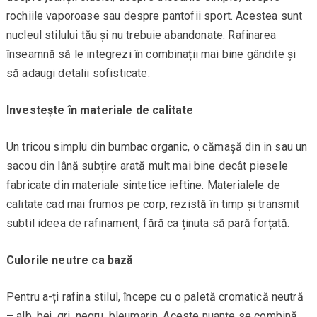
rochiile vaporoase sau despre pantofii sport. Acestea sunt
nucleul stilului tău și nu trebuie abandonate. Rafinarea
înseamnă să le integrezi în combinații mai bine gândite și
să adaugi detalii sofisticate.
Investește în materiale de calitate
Un tricou simplu din bumbac organic, o cămașă din in sau un
sacou din lână subțire arată mult mai bine decât piesele
fabricate din materiale sintetice ieftine. Materialele de
calitate cad mai frumos pe corp, rezistă în timp și transmit
subtil ideea de rafinament, fără ca ținuta să pară forțată.
Culorile neutre ca bază
Pentru a-ți rafina stilul, începe cu o paletă cromatică neutră
– alb, bej, gri, negru, bleumarin. Aceste nuanțe se combină