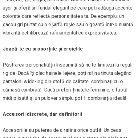
ușor și oferă un fundal elegant pe care poți adăuga accente
colorate care reflectă personalitatea ta. De exemplu, un
sacou gri purtat cu o eșarfă roșie sau o geantă într-o nuanță
vibrantă echilibrează rafinamentul cu expresivitatea.
Joacă-te cu proporțiile și croielile
Păstrarea personalității înseamnă să nu te limitezi la reguli
rigide. Dacă îți plac hainele lejere, poți rafina ținuta alegând
pantaloni wide-leg din stofă de calitate, combinați cu o
cămașă cambrată. Dacă preferi ținutele feminine, o fustă
midi plisată și un pulover simplu pot fi combinația ideală.
Accesorii discrete, dar definitorii
Accesoriile au puterea de a rafina orice outfit. Un ceas