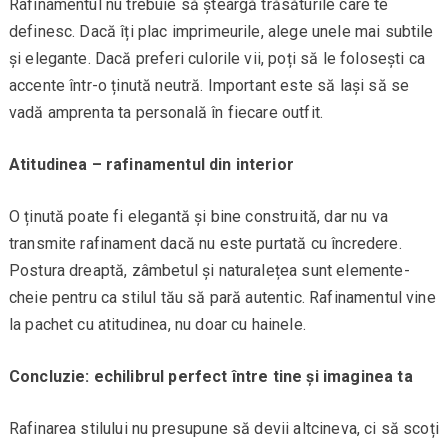
Rafinamentul nu trebuie să șteargă trăsăturile care te
definesc. Dacă îți plac imprimeurile, alege unele mai subtile
și elegante. Dacă preferi culorile vii, poți să le folosești ca
accente într-o ținută neutră. Important este să lași să se
vadă amprenta ta personală în fiecare outfit.
Atitudinea – rafinamentul din interior
O ținută poate fi elegantă și bine construită, dar nu va
transmite rafinament dacă nu este purtată cu încredere.
Postura dreaptă, zâmbetul și naturalețea sunt elemente-
cheie pentru ca stilul tău să pară autentic. Rafinamentul vine
la pachet cu atitudinea, nu doar cu hainele.
Concluzie: echilibrul perfect între tine și imaginea ta
Rafinarea stilului nu presupune să devii altcineva, ci să scoți