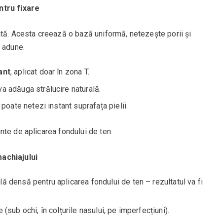
ntru fixare
ată. Acesta creează o bază uniformă, netezește porii și
e adune.
ant
, aplicat doar în zona T.
a adăuga strălucire naturală.
poate netezi instant suprafața pielii.
nte de aplicarea fondului de ten.
achiajului
ă densă pentru aplicarea fondului de ten – rezultatul va fi
(sub ochi, în colțurile nasului, pe imperfecțiuni).