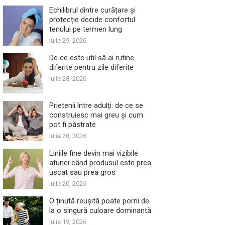
Echilibrul dintre curățare și
protecție decide confortul
tenului pe termen lung
iulie 29, 2026
De ce este util să ai rutine
diferite pentru zile diferite
iulie 28, 2026
Prietenii între adulți: de ce se
construiesc mai greu și cum
pot fi păstrate
iulie 28, 2026
Liniile fine devin mai vizibile
atunci când produsul este prea
uscat sau prea gros
iulie 20, 2026
O ținută reușită poate porni de
la o singură culoare dominantă
iulie 19, 2026