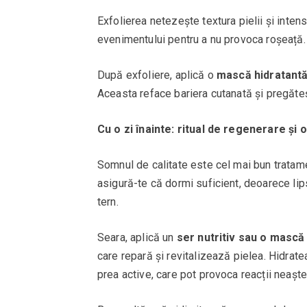
Exfolierea netezește textura pielii și intens
evenimentului pentru a nu provoca roșeață.
După exfoliere, aplică o
mască hidratant
Aceasta reface bariera cutanată și pregăte
Cu o zi înainte: ritual de regenerare și 
Somnul de calitate este cel mai bun tratam
asigură-te că dormi suficient, deoarece li
tern.
Seara, aplică un
ser nutritiv sau o mască
care repară și revitalizează pielea. Hidrat
prea active, care pot provoca reacții neaște