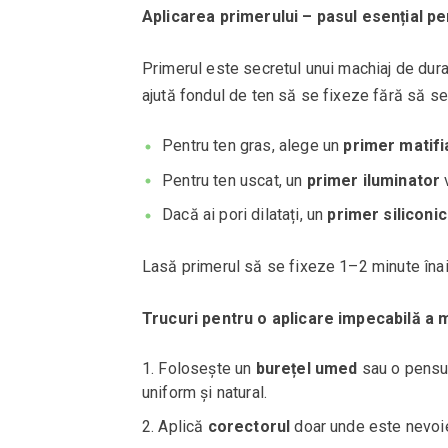
Aplicarea primerului – pasul esențial pe
Primerul este secretul unui machiaj de dur
ajută fondul de ten să se fixeze fără să s
Pentru ten gras, alege un
primer matifi
Pentru ten uscat, un
primer iluminator
v
Dacă ai pori dilatați, un
primer siliconic
Lasă primerul să se fixeze 1–2 minute înai
Trucuri pentru o aplicare impecabilă a m
Folosește un
burețel umed
sau o pensul
uniform și natural.
Aplică
corectorul
doar unde este nevoie 