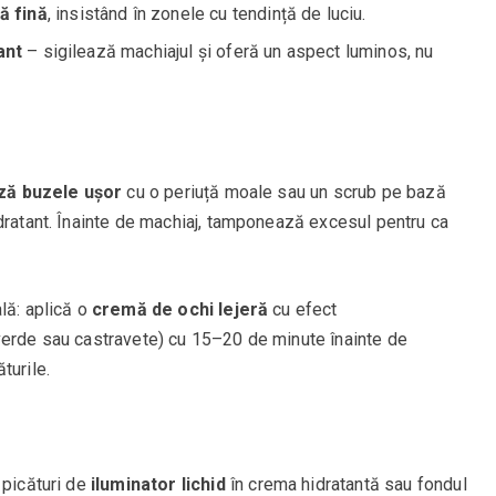
ă fină
, insistând în zonele cu tendință de luciu.
ant
– sigilează machiajul și oferă un aspect luminos, nu
ză buzele ușor
cu o periuță moale sau un scrub pe bază
dratant. Înainte de machiaj, tamponează excesul pentru ca
lă: aplică o
cremă de ochi lejeră
cu efect
verde sau castravete) cu 15–20 de minute înainte de
turile.
 picături de
iluminator lichid
în crema hidratantă sau fondul