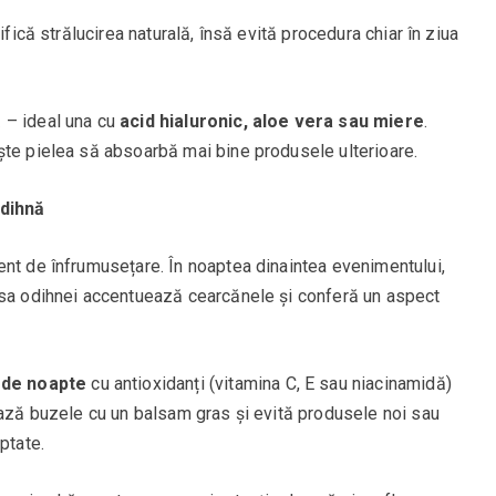
ifică strălucirea naturală, însă evită procedura chiar în ziua
ă
– ideal una cu
acid hialuronic, aloe vera sau miere
.
ște pielea să absoarbă mai bine produsele ulterioare.
odihnă
ent de înfrumusețare. În noaptea dinaintea evenimentului,
psa odihnei accentuează cearcănele și conferă un aspect
 de noapte
cu antioxidanți (vitamina C, E sau niacinamidă)
ează buzele cu un balsam gras și evită produsele noi sau
ptate.