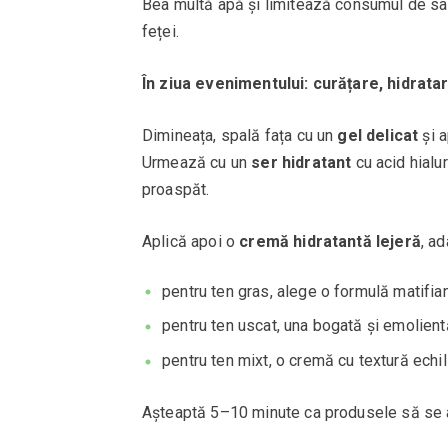
Bea multă apă și limitează consumul de sar
feței.
În ziua evenimentului: curățare, hidrata
Dimineața, spală fața cu un
gel delicat
și a
Urmează cu un
ser hidratant
cu acid hialu
proaspăt.
Aplică apoi o
cremă hidratantă lejeră
, ad
pentru ten gras, alege o formulă matifian
pentru ten uscat, una bogată și emolient
pentru ten mixt, o cremă cu textură echil
Așteaptă 5–10 minute ca produsele să se a