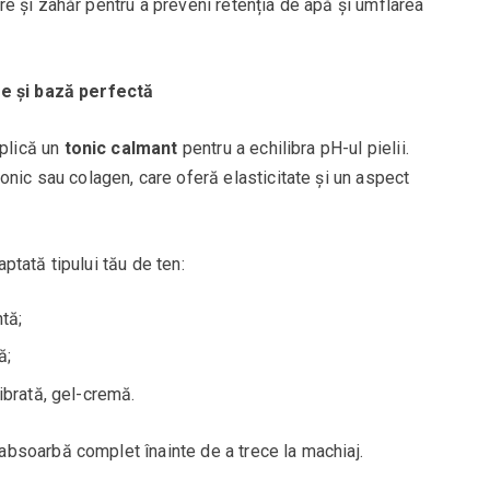
e și zahăr pentru a preveni retenția de apă și umflarea
re și bază perfectă
plică un
tonic calmant
pentru a echilibra pH-ul pielii.
ronic sau colagen, care oferă elasticitate și un aspect
aptată tipului tău de ten:
tă;
ă;
ibrată, gel-cremă.
bsoarbă complet înainte de a trece la machiaj.