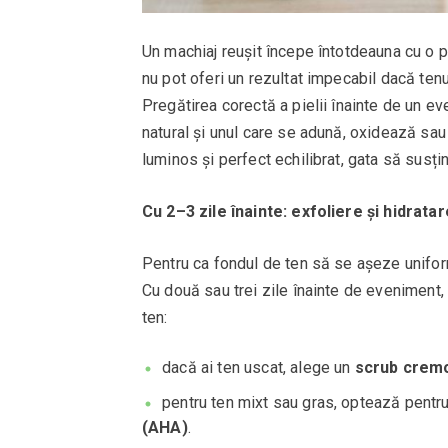
Un machiaj reușit începe întotdeauna cu o p
nu pot oferi un rezultat impecabil dacă tenul
Pregătirea corectă a pielii înainte de un ev
natural și unul care se adună, oxidează sa
luminos și perfect echilibrat, gata să susți
Cu 2–3 zile înainte: exfoliere și hidrata
Pentru ca fondul de ten să se așeze uniform
Cu două sau trei zile înainte de eveniment
ten:
dacă ai ten uscat, alege un
scrub cremo
pentru ten mixt sau gras, optează pentru
(AHA)
.