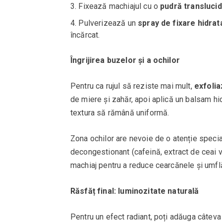
Fixează machiajul cu o
pudră translucid
Pulverizează un
spray de fixare hidrat
încărcat.
Îngrijirea buzelor și a ochilor
Pentru ca rujul să reziste mai mult,
exfolia
de miere și zahăr, apoi aplică un balsam hi
textura să rămână uniformă.
Zona ochilor are nevoie de o atenție specia
decongestionant (cafeină, extract de ceai 
machiaj pentru a reduce cearcănele și umflă
Răsfăț final: luminozitate naturală
Pentru un efect radiant, poți adăuga câteva