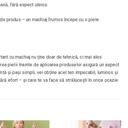
asă, fără aspect uleios.
ri de produs – un machiaj frumos începe cu o piele
tant cu machiaj nu ține doar de tehnică, ci mai ales
jarea pielii înainte de aplicarea produselor asigură un aspect
entă și pași simpli, vei obține acel ten impecabil, luminos și
ră efort – și care te va face să strălucești în orice ocazie