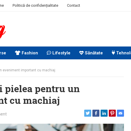
ine
Politică de confidențialitate
Contact
rse
Fashion
Lifestyle
Sănătate
Tehnol
 un eveniment important cu machiaj
i pielea pentru un
t cu machiaj
ent