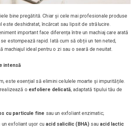
iele bine pregătită. Chiar și cele mai profesionale produse
 este deshidratat, încărcat sau lipsit de strălucire.
eniment important face diferența între un machiaj care arată
u se estompează rapid. Iată cum să obții un ten neted,
nă machiajul ideal pentru o zi sau o seară de neuitat.
re intensă
, este esențial să elimini celulele moarte și impuritățile.
, realizează o
exfoliere delicată
, adaptată tipului tău de
s cu particule fine
sau un exfoliant enzimatic;
 un exfoliant ușor cu
acid salicilic (BHA)
sau
acid lactic