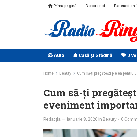
Skip
Prima pagină
Despre noi
Parteneri onl
to
content
Auto
Casă și Grădină
Dive
Home
Beauty
Cum să-ți pregătești pielea pentru
Cum să-ți pregăteșt
eveniment importan
Redacția
—
ianuarie 8, 2026
in
Beauty
•
0 Comm