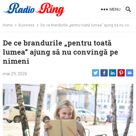
Skip
MENU
to
content
Home
Business
De ce brandurile „pentru toată lumea” ajung să nu convingă pe nimeni
De ce brandurile „pentru toată
lumea” ajung să nu convingă pe
nimeni
mai 29, 2026