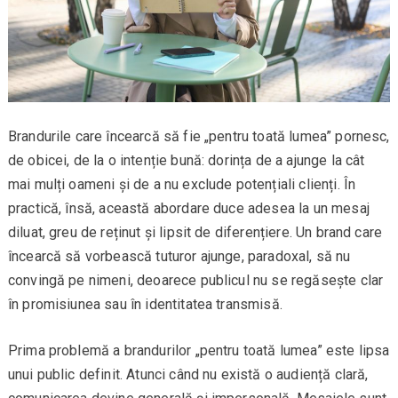
Brandurile care încearcă să fie „pentru toată lumea” pornesc,
de obicei, de la o intenție bună: dorința de a ajunge la cât
mai mulți oameni și de a nu exclude potențiali clienți. În
practică, însă, această abordare duce adesea la un mesaj
diluat, greu de reținut și lipsit de diferențiere. Un brand care
încearcă să vorbească tuturor ajunge, paradoxal, să nu
convingă pe nimeni, deoarece publicul nu se regăsește clar
în promisiunea sau în identitatea transmisă.
Prima problemă a brandurilor „pentru toată lumea” este lipsa
unui public definit. Atunci când nu există o audiență clară,