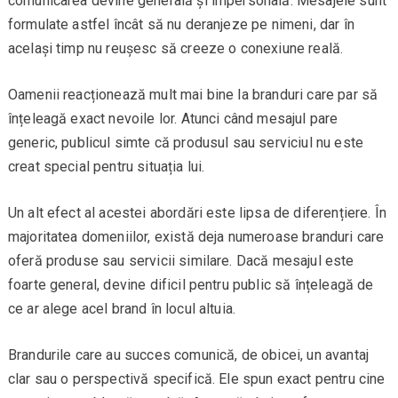
comunicarea devine generală și impersonală. Mesajele sunt
formulate astfel încât să nu deranjeze pe nimeni, dar în
același timp nu reușesc să creeze o conexiune reală.
Oamenii reacționează mult mai bine la branduri care par să
înțeleagă exact nevoile lor. Atunci când mesajul pare
generic, publicul simte că produsul sau serviciul nu este
creat special pentru situația lui.
Un alt efect al acestei abordări este lipsa de diferențiere. În
majoritatea domeniilor, există deja numeroase branduri care
oferă produse sau servicii similare. Dacă mesajul este
foarte general, devine dificil pentru public să înțeleagă de
ce ar alege acel brand în locul altuia.
Brandurile care au succes comunică, de obicei, un avantaj
clar sau o perspectivă specifică. Ele spun exact pentru cine