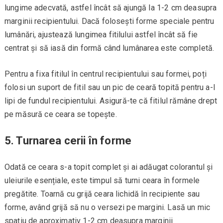
lungime adecvată, astfel încât să ajungă la 1-2 cm deasupra
marginii recipientului. Dacă folosești forme speciale pentru
lumânări, ajustează lungimea fitilului astfel încât să fie
centrat și să iasă din formă când lumânarea este completă.
Pentru a fixa fitilul în centrul recipientului sau formei, poți
folosi un suport de fitil sau un pic de ceară topită pentru a-l
lipi de fundul recipientului. Asigură-te că fitilul rămâne drept
pe măsură ce ceara se topește.
5. Turnarea cerii în forme
Odată ce ceara s-a topit complet și ai adăugat colorantul și
uleiurile esențiale, este timpul să turni ceara în formele
pregătite. Toarnă cu grijă ceara lichidă în recipiente sau
forme, având grijă să nu o versezi pe margini. Lasă un mic
spațiu de aproximativ 1-2 cm deasupra marginii