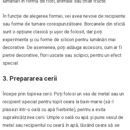
lumânări în formă de flori, animale sau chiar fructe.
În funcție de alegerea formei, vei avea nevoie de recipiente
sau forme de turnare corespunzătoare. Borcanele din sticlă
sunt o opțiune clasică și ușor de folosit, dar poți
experimenta și cu forme de silicon pentru lumânări mai
decorative. De asemenea, poți adăuga accesorii, cum ar fi
pietre decorative, flori uscate sau sclipici, pentru un efect
special.
3. Prepararea cerii
Începe prin topirea cerii. Poți folosi un vas de metal sau un
recipient special pentru topit ceara la bain-marie (să-l
plasezi într-o oală cu apă fierbinte), pentru a evita
supraîncălzirea cerii. Umple o oală cu apă și pune vasul de
metal sau recipientul cu ceară în apă, lăsând ceara să se