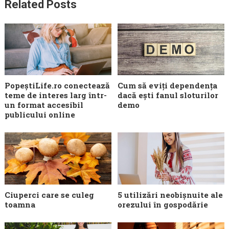
Related Posts
PopeștiLife.ro conectează
Cum să eviți dependența
teme de interes larg într-
dacă ești fanul sloturilor
un format accesibil
demo
publicului online
Ciuperci care se culeg
5 utilizări neobișnuite ale
toamna
orezului în gospodărie