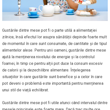
Gustările dintre mese pot fi o parte utilă a alimentației
zilnice, însă efectul lor asupra sănătății depinde foarte mult
de momentul în care sunt consumate, de cantitate și de tipul
alimentelor alese. Pentru unii oameni, gustările dintre mese
ajută la menținerea nivelului de energie și la controlul
foamei, în timp ce pentru alții pot duce la consum excesiv
de calorii și la dezechilibre alimentare. Înțelegerea
situațiilor în care gustările sunt benefice și a celor în care
pot deveni o problemă este importantă pentru menținerea
unui stil de viață echilibrat.
Gustările dintre mese pot fi utile atunci când intervalul dintre
mesele principale este foarte mare. Dacă trec multe ore