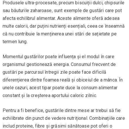
Produsele ultra-procesate, precum biscuiții dulci, chipsurile
sau băuturile zaharoase, sunt exemple de gustări care pot
afecta echilibrul alimentar. Aceste alimente oferă adesea
multe calorii, dar puțini nutrienți esențiali, ceea ce înseamnă
că nu contribuie la menținerea unei stări de sațietate pe
termen lung.
Momentul gustărilor poate influența și el modul în care
organismul gestionează energia. Consumul frecvent de
gustări pe parcursul întregii zile poate face dificilă
diferențierea dintre foamea reală și obiceiul de a mânca. În
unele cazuri, acest tipar poate duce la consum alimentar
constant și la creșterea aportului caloric zilnic.
Pentru a fi benefice, gustările dintre mese ar trebui să fie
echilibrate din punct de vedere nutrițional. Combinațiile care
includ proteine, fibre și grăsimi sănătoase pot oferi o