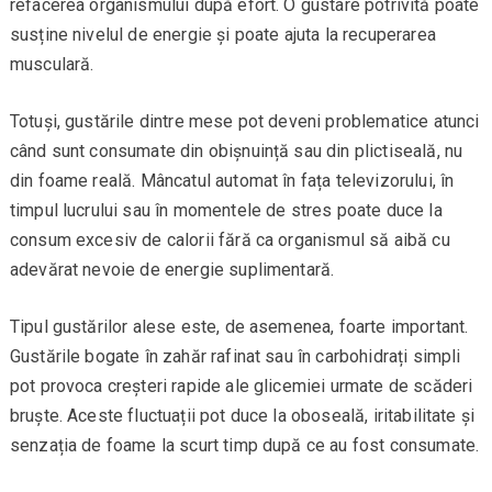
refacerea organismului după efort. O gustare potrivită poate
susține nivelul de energie și poate ajuta la recuperarea
musculară.
Totuși, gustările dintre mese pot deveni problematice atunci
când sunt consumate din obișnuință sau din plictiseală, nu
din foame reală. Mâncatul automat în fața televizorului, în
timpul lucrului sau în momentele de stres poate duce la
consum excesiv de calorii fără ca organismul să aibă cu
adevărat nevoie de energie suplimentară.
Tipul gustărilor alese este, de asemenea, foarte important.
Gustările bogate în zahăr rafinat sau în carbohidrați simpli
pot provoca creșteri rapide ale glicemiei urmate de scăderi
bruște. Aceste fluctuații pot duce la oboseală, iritabilitate și
senzația de foame la scurt timp după ce au fost consumate.