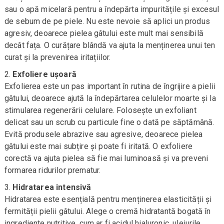
sau o apă micelară pentru a îndepărta impuritățile și excesul
de sebum de pe piele. Nu este nevoie să aplici un produs
agresiv, deoarece pielea gâtului este mult mai sensibilă
decât fața. O curățare blândă va ajuta la menținerea unui ten
curat și la prevenirea iritațiilor.
Exfoliere ușoară
Exfolierea este un pas important în rutina de îngrijire a pielii
gâtului, deoarece ajută la îndepărtarea celulelor moarte și la
stimularea regenerării celulare. Folosește un exfoliant
delicat sau un scrub cu particule fine o dată pe săptămână.
Evită produsele abrazive sau agresive, deoarece pielea
gâtului este mai subțire și poate fi iritată. O exfoliere
corectă va ajuta pielea să fie mai luminoasă și va preveni
formarea ridurilor prematur.
Hidratarea intensivă
Hidratarea este esențială pentru menținerea elasticității și
fermității pielii gâtului. Alege o cremă hidratantă bogată în
ingrediente nutritive, cum ar fi acidul hialuronic, uleiurile