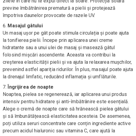
zilele în care nu te expui direct la soare. Protecția solară
previne îmbătrânirea prematură a pielii și protejează
împotriva daunelor provocate de razele UV.
Masajul gâtului
Un masaj ușor pe gât poate stimula circulația și poate ajuta
la tonifierea pielii. Începe prin aplicarea unei creme
hidratante sau a unui ulei de masaj și masează gâtul
folosind mișcări ascendente. Aceasta va contribui la
creșterea elasticității pielii și va ajuta la relaxarea mușchilor,
prevenind astfel apariția ridurilor. În plus, masajul poate ajuta
la drenajul limfatic, reducând inflamația și umflăturile.
Îngrijirea de noapte
Noaptea, pielea se regenerează, iar aplicarea unui produs
intensiv pentru hidratare și anti-îmbătrânire este esențială.
Alege o cremă de noapte care să hrănească pielea gâtului
și să îmbunătățească elasticitatea acesteia. De asemenea,
poți utiliza seruri concentrate care conțin ingrediente active
precum acidul hialuronic sau vitamina C, care ajută la