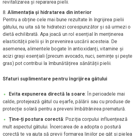
revitalizarea și repararea pielii.
Alimentația și hidratarea din interior
Pentru a obține cele mai bune rezultate în îngrijirea pielii
gâtului, nu uita să te hidratezi corespunzător și să urmezi o
dietă echilibrată. Apa joacă un rol esențial în menținerea
elasticității pielii și în prevenirea uscării acesteia. De
asemenea, alimentele bogate în antioxidanți, vitamine și
acizi grași esențiali (precum avocado, nuci, semințe și pește
gras) pot contribui la îmbunătățirea sănătății pielii.
Sfaturi suplimentare pentru îngrijirea gâtului
Evita expunerea directă la soare
: În perioadele mai
calde, protejează gâtul cu eșarfe, pălării sau cu produse de
protecție solară pentru a preveni îmbătrânirea prematură.
Ține-ți postura corectă
: Poziția corpului influențează
mult aspectul gâtului. Încercarea de a adopta o postură
corectă te va ajuta să previi formarea liniilor pe gât și pielea