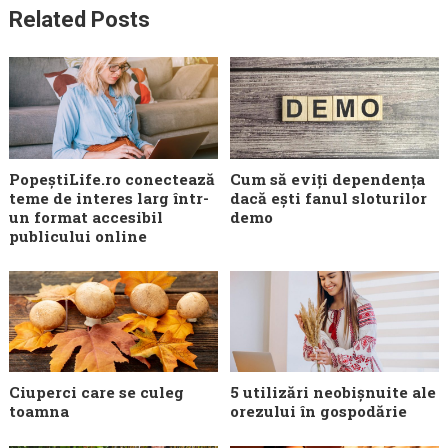
Related Posts
PopeștiLife.ro conectează
Cum să eviți dependența
teme de interes larg într-
dacă ești fanul sloturilor
un format accesibil
demo
publicului online
Ciuperci care se culeg
5 utilizări neobișnuite ale
toamna
orezului în gospodărie