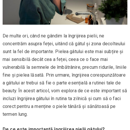
De multe ori, când ne gândim la îngrijirea pielii, ne
concentrăm asupra feței, uitând că gâtul și zona decolteului
sunt la fel de importante. Pielea gâtului este mai subțire și
mai sensibilă decât cea a feței, ceea ce o face mai
vulnerabilă la semnele de îmbătrânire, precum ridurile, liniile
fine și pielea lăsată. Prin urmare, îngrijirea corespunzătoare
a gâtului ar trebui să fie o parte esențială a rutinei tale de
beauty. În acest articol, vom explora de ce este important să
incluzi îngrijirea gâtului în rutina ta zilnică și cum să o faci
corect pentru a menține o piele tânără și sănătoasă pe
termen lung.
De ce este importantă îngrijirea pielii gâtului?