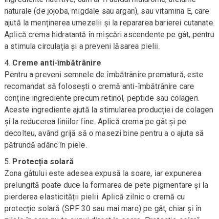
naturale (de jojoba, migdale sau argan), sau vitamina E, care
ajută la menținerea umezelii și la repararea barierei cutanate.
Aplică crema hidratantă în mișcări ascendente pe gât, pentru
a stimula circulația și a preveni lăsarea pielii.
Creme anti-îmbătrânire
Pentru a preveni semnele de îmbătrânire prematură, este
recomandat să folosești o cremă anti-îmbătrânire care
conține ingrediente precum retinol, peptide sau colagen.
Aceste ingrediente ajută la stimularea producției de colagen
și la reducerea liniilor fine. Aplică crema pe gât și pe
decolteu, având grijă să o masezi bine pentru a o ajuta să
pătrundă adânc în piele.
Protecția solară
Zona gâtului este adesea expusă la soare, iar expunerea
prelungită poate duce la formarea de pete pigmentare și la
pierderea elasticității pielii. Aplică zilnic o cremă cu
protecție solară (SPF 30 sau mai mare) pe gât, chiar și în