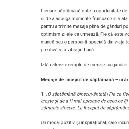
Fiecare săptămână este o oportunitate de a 
și de a adăuga momente frumoase în viața 
pentru a trimite mesaje pline de gânduri po
optimism zilele ce urmează. Fie că este v
muncă sau o persoană specială din viața t
pozitivă și o vibrație bună.
Iată câteva exemple de mesaje cu gânduri 
Mesaje de început de săptămână – urăr
„O săptămână binecuvântată! Fie ca fieca
crește și de a fi mai aproape de ceea ce îți 
zâmbete sincere. La început de săptămână,
Un mesaj pozitiv și inspirațional, care în