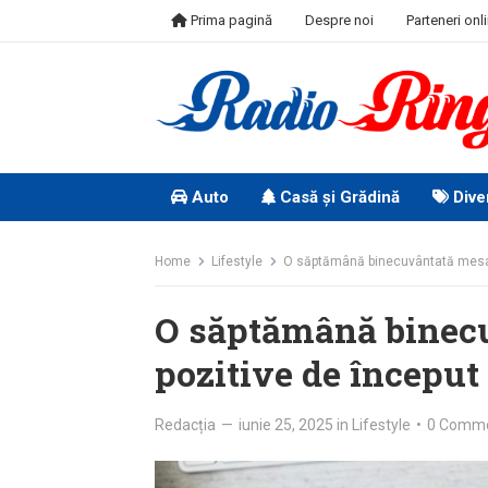
Skip
Prima pagină
Despre noi
Parteneri onl
to
content
Auto
Casă și Grădină
Dive
Home
Lifestyle
O săptămână binecuvântată mesaj
O săptămână binecu
pozitive de început
Redacția
—
iunie 25, 2025
in
Lifestyle
•
0 Comm