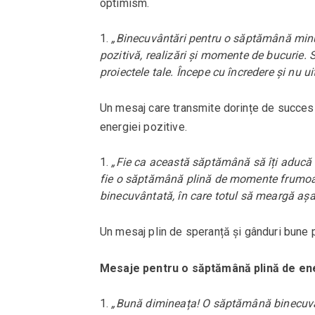
optimism.
„Binecuvântări pentru o săptămână minu
pozitivă, realizări și momente de bucurie. Să
proiectele tale. Începe cu încredere și nu ui
Un mesaj care transmite dorințe de succes ș
energiei pozitive.
„Fie ca această săptămână să îți aducă pa
fie o săptămână plină de momente frumoase
binecuvântată, în care totul să meargă așa 
Un mesaj plin de speranță și gânduri bune 
Mesaje pentru o săptămână plină de ener
„Bună dimineața! O săptămână binecuvânta