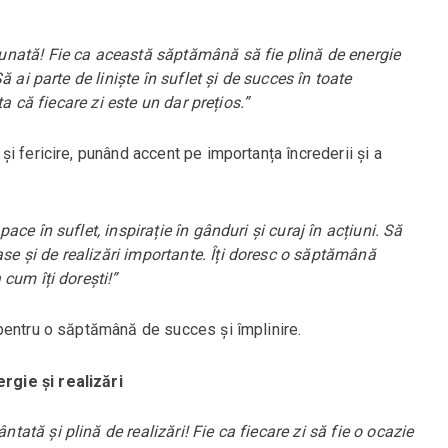
nată! Fie ca această săptămână să fie plină de energie
 ai parte de liniște în suflet și de succes în toate
ta că fiecare zi este un dar prețios.”
i fericire, punând accent pe importanța încrederii și a
ce în suflet, inspirație în gânduri și curaj în acțiuni. Să
 și de realizări importante. Îți doresc o săptămână
cum îți dorești!”
pentru o săptămână de succes și împlinire.
gie și realizări
tă și plină de realizări! Fie ca fiecare zi să fie o ocazie