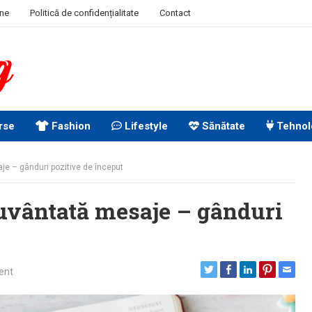
ine
Politică de confidențialitate
Contact
rse
Fashion
Lifestyle
Sănătate
Tehnol
e – gânduri pozitive de început
vântată mesaje – gânduri
ent