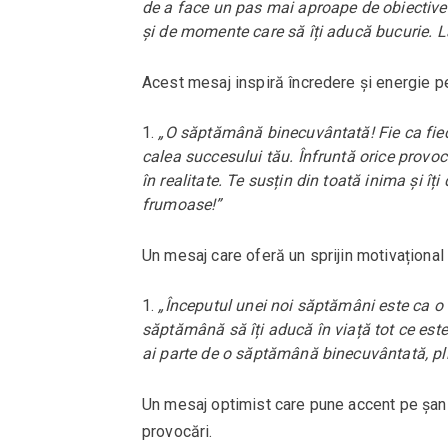
de a face un pas mai aproape de obiectivel
și de momente care să îți aducă bucurie. L
Acest mesaj inspiră încredere și energie p
„O săptămână binecuvântată! Fie ca fiec
calea succesului tău. Înfruntă orice provoc
în realitate. Te susțin din toată inima și 
frumoase!”
Un mesaj care oferă un sprijin motivațional
„Începutul unei noi săptămâni este ca o
săptămână să îți aducă în viață tot ce este
ai parte de o săptămână binecuvântată, pli
Un mesaj optimist care pune accent pe șans
provocări.