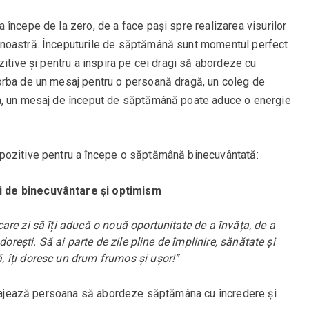
începe de la zero, de a face pași spre realizarea visurilor
noastră. Începuturile de săptămână sunt momentul perfect
zitive și pentru a inspira pe cei dragi să abordeze cu
orba de un mesaj pentru o persoană dragă, un coleg de
a, un mesaj de început de săptămână poate aduce o energie
pozitive pentru a începe o săptămână binecuvântată:
i de binecuvântare și optimism
re zi să îți aducă o nouă oportunitate de a învăța, de a
dorești. Să ai parte de zile pline de împlinire, sănătate și
 îți doresc un drum frumos și ușor!”
curajează persoana să abordeze săptămâna cu încredere și