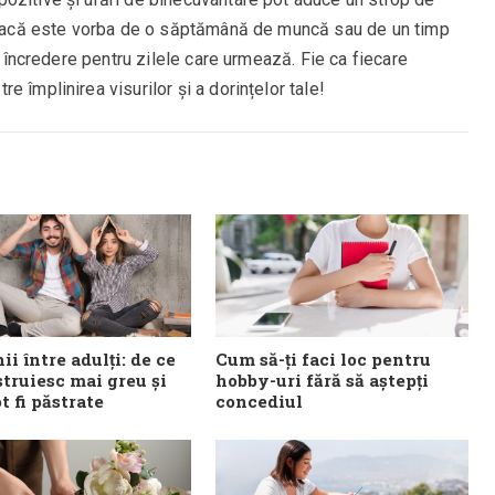
t dacă este vorba de o săptămână de muncă sau de un timp
ri încredere pentru zilele care urmează. Fie ca fiecare
 împlinirea visurilor și a dorințelor tale!
ii între adulți: de ce
Cum să-ți faci loc pentru
struiesc mai greu și
hobby-uri fără să aștepți
 fi păstrate
concediul