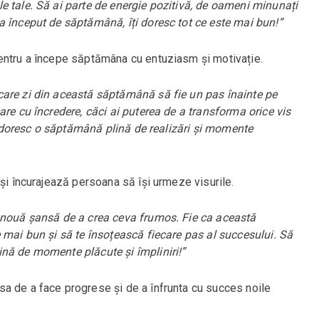
e tale. Să ai parte de energie pozitivă, de oameni minunați
a început de săptămână, îți doresc tot ce este mai bun!”
entru a începe săptămâna cu entuziasm și motivație.
are zi din această săptămână să fie un pas înainte pe
are cu încredere, căci ai puterea de a transforma orice vis
îți doresc o săptămână plină de realizări și momente
 și încurajează persoana să își urmeze visurile.
 nouă șansă de a crea ceva frumos. Fie ca această
 mai bun și să te însoțească fiecare pas al succesului. Să
nă de momente plăcute și împliniri!”
a de a face progrese și de a înfrunta cu succes noile