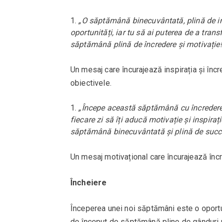
„O săptămână binecuvântată, plină de inspi
oportunități, iar tu să ai puterea de a transf
săptămână plină de încredere și motivație!
Un mesaj care încurajează inspirația și încr
obiectivele.
„Începe această săptămână cu încredere în
fiecare zi să îți aducă motivație și inspirați
săptămână binecuvântată și plină de succ
Un mesaj motivațional care încurajează încr
Încheiere
Începerea unei noi săptămâni este o oportun
de început de săptămână pline de gânduri p