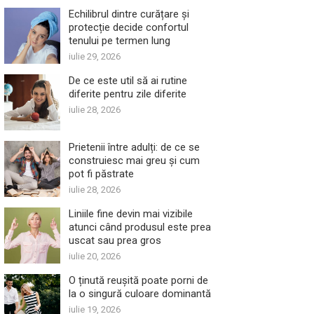
Echilibrul dintre curățare și
protecție decide confortul
tenului pe termen lung
iulie 29, 2026
De ce este util să ai rutine
diferite pentru zile diferite
iulie 28, 2026
Prietenii între adulți: de ce se
construiesc mai greu și cum
pot fi păstrate
iulie 28, 2026
Liniile fine devin mai vizibile
atunci când produsul este prea
uscat sau prea gros
iulie 20, 2026
O ținută reușită poate porni de
la o singură culoare dominantă
iulie 19, 2026