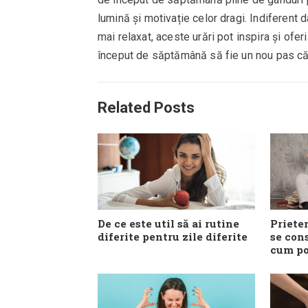
lumină și motivație celor dragi. Indiferen
mai relaxat, aceste urări pot inspira și ofe
început de săptămână să fie un nou pas către
Related Posts
De ce este util să ai rutine
Prieten
diferite pentru zile diferite
se con
cum pot