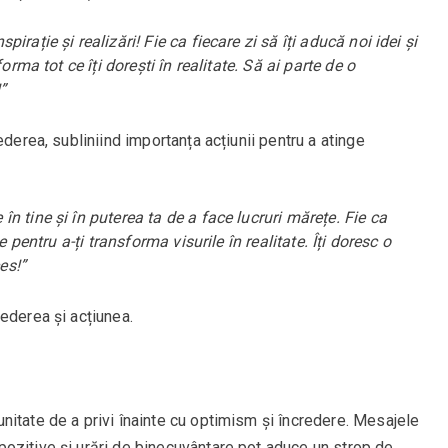
rație și realizări! Fie ca fiecare zi să îți aducă noi idei și
orma tot ce îți dorești în realitate. Să ai parte de o
”
ederea, subliniind importanța acțiunii pentru a atinge
 tine și în puterea ta de a face lucruri mărețe. Fie ca
e pentru a-ți transforma visurile în realitate. Îți doresc o
es!”
ederea și acțiunea.
itate de a privi înainte cu optimism și încredere. Mesajele
ozitive și urări de binecuvântare pot aduce un strop de