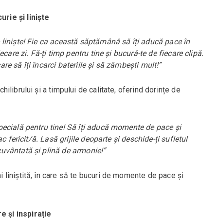
rie și liniște
liniște! Fie ca această săptămână să îți aducă pace în
care zi. Fă-ți timp pentru tine și bucură-te de fiecare clipă.
e să îți încarci bateriile și să zâmbești mult!”
librului și a timpului de calitate, oferind dorințe de
ecială pentru tine! Să îți aducă momente de pace și
c fericit/ă. Lasă grijile deoparte și deschide-ți sufletul
uvântată și plină de armonie!”
liniștită, în care să te bucuri de momente de pace și
 și inspirație