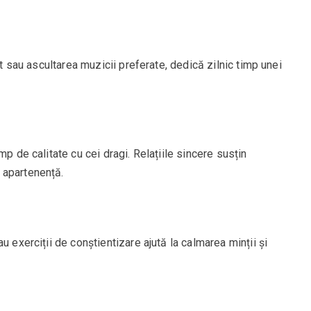
it sau ascultarea muzicii preferate, dedică zilnic timp unei
mp de calitate cu cei dragi. Relațiile sincere susțin
 apartenență.
u exerciții de conștientizare ajută la calmarea minții și