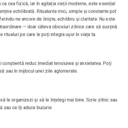
ca cea fizică, iar în agitația vieții moderne, este esențial
ține echilibrată. Ritualurile mici, simple și constante pot
ferindu-ne ancore de liniște, echilibru și claritate. Nu este
raordinare — doar câteva obiceiuri zilnice care să susțină
itualuri pe care le poți integra ușor în viața ta.
i conștientă reduc imediat tensiunea și anxietatea. Poți
să sau în mijlocul unei zile aglomerate.
 să le organizezi și să le înțelegi mai bine. Scrie zilnic sau
 sau ce îți aduce bucurie.