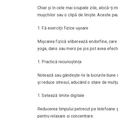
Chiar și în cele mai ocupate zile, alocă-ți
mușchilor sau o clipă de liniște. Aceste pau
Fă exerciții fizice ușoare
Mișcarea fizică eliberează endorfine, care 
yoga, dans sau mers pe jos pot avea efect
Practică recunoștința
Notează sau gândește-te la lucrurile bune 
și reduce stresul, aducând o stare de mulțum
Setează limite digitale
Reducerea timpului petrecut pe telefoane și
pentru relaxare și concentrare.