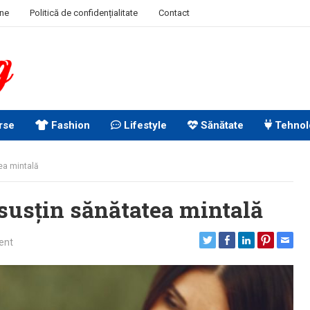
ine
Politică de confidențialitate
Contact
rse
Fashion
Lifestyle
Sănătate
Tehnol
tea mintală
 susțin sănătatea mintală
ent