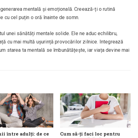
egenerarea mentală și emoțională. Creează-ți o rutină
le cu cel puțin o oră înainte de somn.
ul unei sănătăți mentale solide. Ele ne aduc echilibru,
ață cu mai multă ușurință provocărilor zilnice. Integrează
 cum starea ta mentală se îmbunătățește, iar viața devine mai
ii între adulți: de ce
Cum să-ți faci loc pentru