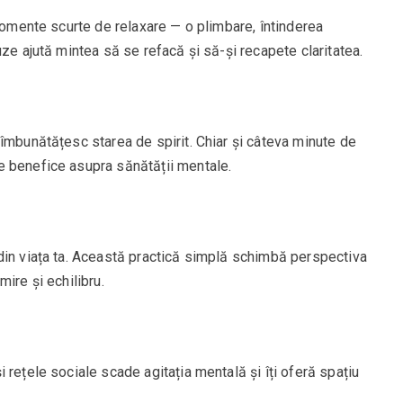
 momente scurte de relaxare — o plimbare, întinderea
ze ajută mintea să se refacă și să-și recapete claritatea.
îmbunătățesc starea de spirit. Chiar și câteva minute de
e benefice asupra sănătății mentale.
din viața ta. Această practică simplă schimbă perspectiva
ire și echilibru.
 rețele sociale scade agitația mentală și îți oferă spațiu