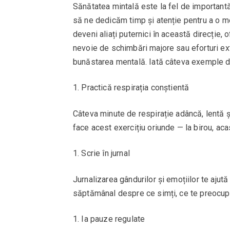
Sănătatea mintală este la fel de importantă 
să ne dedicăm timp și atenție pentru a o men
deveni aliați puternici în această direcție, o
nevoie de schimbări majore sau eforturi ext
bunăstarea mentală. Iată câteva exemple de r
Practică respirația conștientă
Câteva minute de respirație adâncă, lentă ș
face acest exercițiu oriunde — la birou, aca
Scrie în jurnal
Jurnalizarea gândurilor și emoțiilor te ajută
săptămânal despre ce simți, ce te preocupă
Ia pauze regulate