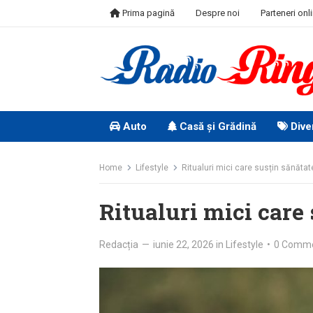
Skip
Prima pagină
Despre noi
Parteneri onl
to
content
Auto
Casă și Grădină
Dive
Home
Lifestyle
Ritualuri mici care susțin sănăta
Ritualuri mici care
Redacția
—
iunie 22, 2026
in
Lifestyle
•
0 Comm