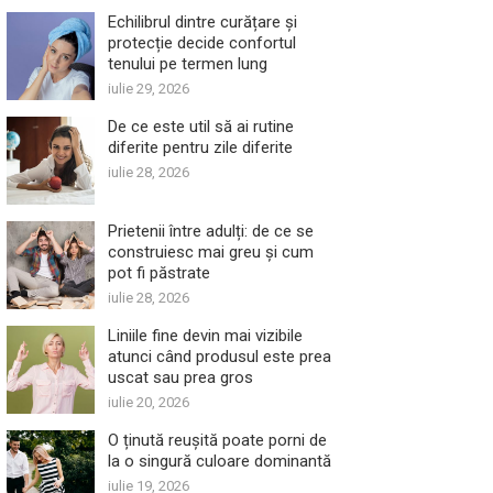
Echilibrul dintre curățare și
protecție decide confortul
tenului pe termen lung
iulie 29, 2026
De ce este util să ai rutine
diferite pentru zile diferite
iulie 28, 2026
Prietenii între adulți: de ce se
construiesc mai greu și cum
pot fi păstrate
iulie 28, 2026
Liniile fine devin mai vizibile
atunci când produsul este prea
uscat sau prea gros
iulie 20, 2026
O ținută reușită poate porni de
la o singură culoare dominantă
iulie 19, 2026