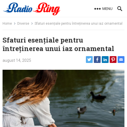
Skip
MENU
to
content
Home
Diverse
Sfaturi esențiale pentru întreținerea unui iaz ornamental
Sfaturi esențiale pentru
întreținerea unui iaz ornamental
august 14, 2025