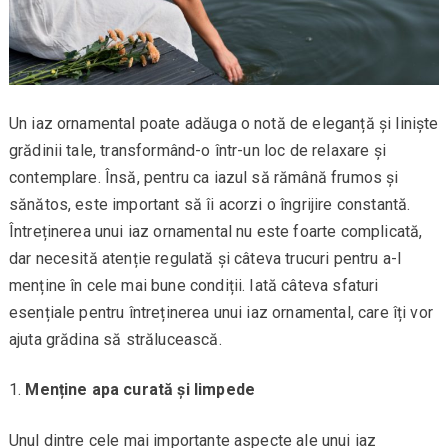
Un iaz ornamental poate adăuga o notă de eleganță și liniște
grădinii tale, transformând-o într-un loc de relaxare și
contemplare. Însă, pentru ca iazul să rămână frumos și
sănătos, este important să îi acorzi o îngrijire constantă.
Întreținerea unui iaz ornamental nu este foarte complicată,
dar necesită atenție regulată și câteva trucuri pentru a-l
menține în cele mai bune condiții. Iată câteva sfaturi
esențiale pentru întreținerea unui iaz ornamental, care îți vor
ajuta grădina să strălucească.
Menține apa curată și limpede
Unul dintre cele mai importante aspecte ale unui iaz