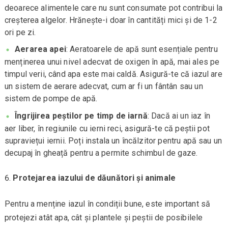
deoarece alimentele care nu sunt consumate pot contribui la
creșterea algelor. Hrănește-i doar în cantități mici și de 1-2
ori pe zi.
Aerarea apei
: Aeratoarele de apă sunt esențiale pentru
menținerea unui nivel adecvat de oxigen în apă, mai ales pe
timpul verii, când apa este mai caldă. Asigură-te că iazul are
un sistem de aerare adecvat, cum ar fi un fântân sau un
sistem de pompe de apă.
Îngrijirea peștilor pe timp de iarnă
: Dacă ai un iaz în
aer liber, în regiunile cu ierni reci, asigură-te că peștii pot
supraviețui iernii. Poți instala un încălzitor pentru apă sau un
decupaj în gheață pentru a permite schimbul de gaze.
Protejarea iazului de dăunători și animale
Pentru a menține iazul în condiții bune, este important să
protejezi atât apa, cât și plantele și peștii de posibilele