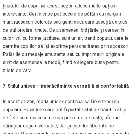
ținutelor de copii, iar acest sezon aduce multe opțiuni
interesante. Cei mici se pot bucura de pălării cu margini
mari, rucsacuri colorate sau genți mici, care adaugă un plus
de stil oricărei ținute. De asemenea, brățările și cerceii în
culori vii, cu forme jucăușe, sunt un alt trend popular, care le
permite copiilor să își exprime personalitatea prin accesorii.
Pălăriile cu mesaje amuzante sau cu imprimeuri originale
sunt de asemenea la modă, fiind o alegere bună pentru
zilele de vară.
7. Stilul unisex – îmbrăcăminte versatilă și confortabilă
În acest sezon, moda unisex continuă să fie o tendință
populară. Hăinuțele care pot fi purtate atât de băieți, cât și
de fete sunt din ce în ce mai prezente pe piață, oferind
părinților opțiuni versatile, dar și copiilor libertate de
alegere. Piese simple, cum ar fi tricouri cu mesaje inspirate,